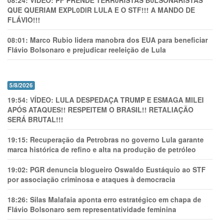
08:24:
VÍDEO: PF PRENDE TERR0RlSTAS B0LSONARlSTAS
QUE QUERIAM EXPL0DlR LULA E O STF!!! A MANDO DE
FLÁVIO!!!
08:01:
Marco Rubio lidera manobra dos EUA para beneficiar
Flávio Bolsonaro e prejudicar reeleição de Lula
5/8/2026
19:54:
VÍDEO: LULA DESPEDAÇA TRUMP E ESMAGA MILEI
APÓS ATAQUES!! RESPEITEM O BRASIL!! RETALIAÇÃO
SERÁ BRUTAL!!!
19:15:
Recuperação da Petrobras no governo Lula garante
marca histórica de refino e alta na produção de petróleo
19:02:
PGR denuncia blogueiro Oswaldo Eustáquio ao STF
por associação criminosa e ataques à democracia
18:26:
Silas Malafaia aponta erro estratégico em chapa de
Flávio Bolsonaro sem representatividade feminina