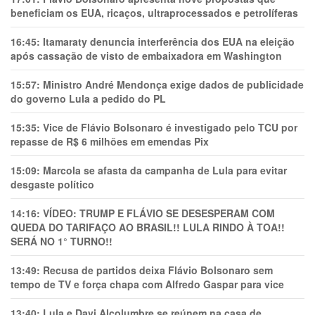
beneficiam os EUA, ricaços, ultraprocessados e petrolíferas
16:45:
Itamaraty denuncia interferência dos EUA na eleição
após cassação de visto de embaixadora em Washington
15:57:
Ministro André Mendonça exige dados de publicidade
do governo Lula a pedido do PL
15:35:
Vice de Flávio Bolsonaro é investigado pelo TCU por
repasse de R$ 6 milhões em emendas Pix
15:09:
Marcola se afasta da campanha de Lula para evitar
desgaste político
14:16:
VÍDEO: TRUMP E FLÁVIO SE DESESPERAM COM
QUEDA DO TARIFAÇO AO BRASIL!! LULA RINDO À TOA!!
SERÁ NO 1° TURNO!!
13:49:
Recusa de partidos deixa Flávio Bolsonaro sem
tempo de TV e força chapa com Alfredo Gaspar para vice
13:40:
Lula e Davi Alcolumbre se reúnem na casa de