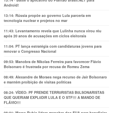
13:14
-
Baixe o aplicativo do Plantão Brasil.NET para
Android!
13:14:
Rússia propõe ao governo Lula parceria em
tecnologia nuclear e projetos no mar
11:43:
Levantamento revela que Lulinha nunca virou réu
após 20 anos de acusações em ciclos eleitorais
11:04:
PT lança estratégia com candidaturas jovens para
renovar o Congresso Nacional
09:53:
Manobra de Nikolas Ferreira para favorecer Flávio
Bolsonaro é frustrada por recusa de Romeu Zema
08:49:
Alexandre de Moraes nega recurso de Jair Bolsonaro
e mantém proibição de visitas políticas
08:24:
VÍDEO: PF PRENDE TERR0RlSTAS B0LSONARlSTAS
QUE QUERIAM EXPL0DlR LULA E O STF!!! A MANDO DE
FLÁVIO!!!
08:01:
Marco Rubio lidera manobra dos EUA para beneficiar