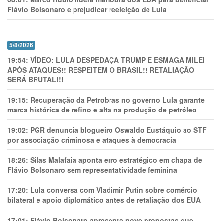
Flávio Bolsonaro e prejudicar reeleição de Lula
5/8/2026
19:54:
VÍDEO: LULA DESPEDAÇA TRUMP E ESMAGA MILEI
APÓS ATAQUES!! RESPEITEM O BRASIL!! RETALIAÇÃO
SERÁ BRUTAL!!!
19:15:
Recuperação da Petrobras no governo Lula garante
marca histórica de refino e alta na produção de petróleo
19:02:
PGR denuncia blogueiro Oswaldo Eustáquio ao STF
por associação criminosa e ataques à democracia
18:26:
Silas Malafaia aponta erro estratégico em chapa de
Flávio Bolsonaro sem representatividade feminina
17:20:
Lula conversa com Vladimir Putin sobre comércio
bilateral e apoio diplomático antes de retaliação dos EUA
17:01:
Flávio Bolsonaro apresenta nove propostas que