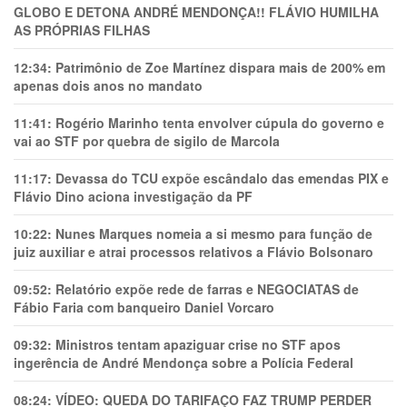
GLOBO E DETONA ANDRÉ MENDONÇA!! FLÁVIO HUMILHA
AS PRÓPRIAS FILHAS
12:34:
Patrimônio de Zoe Martínez dispara mais de 200% em
apenas dois anos no mandato
11:41:
Rogério Marinho tenta envolver cúpula do governo e
vai ao STF por quebra de sigilo de Marcola
11:17:
Devassa do TCU expõe escândalo das emendas PIX e
Flávio Dino aciona investigação da PF
10:22:
Nunes Marques nomeia a si mesmo para função de
juiz auxiliar e atrai processos relativos a Flávio Bolsonaro
09:52:
Relatório expõe rede de farras e NEGOCIATAS de
Fábio Faria com banqueiro Daniel Vorcaro
09:32:
Ministros tentam apaziguar crise no STF apos
ingerência de André Mendonça sobre a Polícia Federal
08:24:
VÍDEO: QUEDA DO TARIFAÇO FAZ TRUMP PERDER