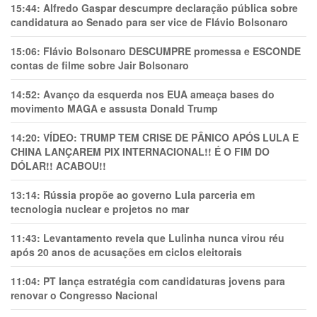
15:44:
Alfredo Gaspar descumpre declaração pública sobre
candidatura ao Senado para ser vice de Flávio Bolsonaro
15:06:
Flávio Bolsonaro DESCUMPRE promessa e ESCONDE
contas de filme sobre Jair Bolsonaro
14:52:
Avanço da esquerda nos EUA ameaça bases do
movimento MAGA e assusta Donald Trump
14:20:
VÍDEO: TRUMP TEM CRlSE DE PÂNlCO APÓS LULA E
CHINA LANÇAREM PIX INTERNACIONAL!! É O FIM DO
DÓLAR!! ACABOU!!
13:14:
Rússia propõe ao governo Lula parceria em
tecnologia nuclear e projetos no mar
11:43:
Levantamento revela que Lulinha nunca virou réu
após 20 anos de acusações em ciclos eleitorais
11:04:
PT lança estratégia com candidaturas jovens para
renovar o Congresso Nacional