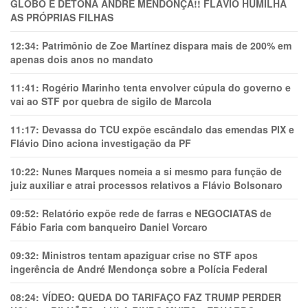
GLOBO E DETONA ANDRÉ MENDONÇA!! FLÁVIO HUMILHA
AS PRÓPRIAS FILHAS
12:34:
Patrimônio de Zoe Martínez dispara mais de 200% em
apenas dois anos no mandato
11:41:
Rogério Marinho tenta envolver cúpula do governo e
vai ao STF por quebra de sigilo de Marcola
11:17:
Devassa do TCU expõe escândalo das emendas PIX e
Flávio Dino aciona investigação da PF
10:22:
Nunes Marques nomeia a si mesmo para função de
juiz auxiliar e atrai processos relativos a Flávio Bolsonaro
09:52:
Relatório expõe rede de farras e NEGOCIATAS de
Fábio Faria com banqueiro Daniel Vorcaro
09:32:
Ministros tentam apaziguar crise no STF apos
ingerência de André Mendonça sobre a Polícia Federal
08:24:
VÍDEO: QUEDA DO TARIFAÇO FAZ TRUMP PERDER