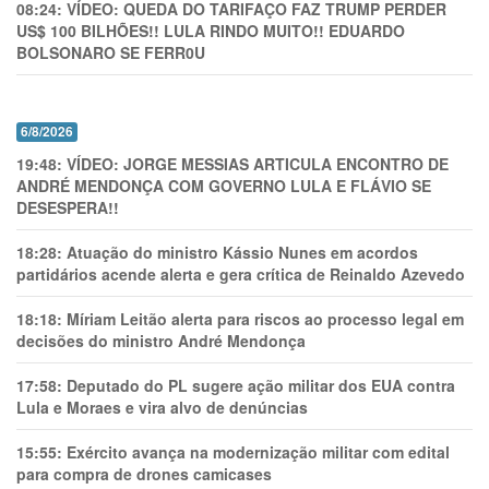
08:24:
VÍDEO: QUEDA DO TARIFAÇO FAZ TRUMP PERDER
US$ 100 BILHÕES!! LULA RINDO MUITO!! EDUARDO
BOLSONARO SE FERR0U
6/8/2026
19:48:
VÍDEO: JORGE MESSIAS ARTICULA ENCONTRO DE
ANDRÉ MENDONÇA COM GOVERNO LULA E FLÁVIO SE
DESESPERA!!
18:28:
Atuação do ministro Kássio Nunes em acordos
partidários acende alerta e gera crítica de Reinaldo Azevedo
18:18:
Míriam Leitão alerta para riscos ao processo legal em
decisões do ministro André Mendonça
17:58:
Deputado do PL sugere ação militar dos EUA contra
Lula e Moraes e vira alvo de denúncias
15:55:
Exército avança na modernização militar com edital
para compra de drones camicases