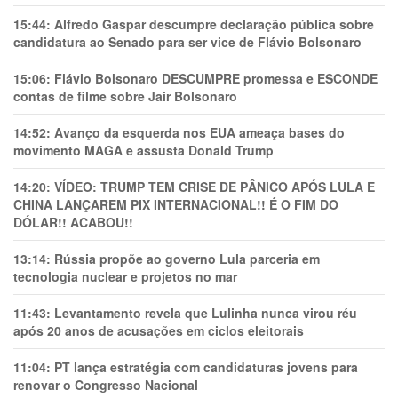
15:44:
Alfredo Gaspar descumpre declaração pública sobre
candidatura ao Senado para ser vice de Flávio Bolsonaro
15:06:
Flávio Bolsonaro DESCUMPRE promessa e ESCONDE
contas de filme sobre Jair Bolsonaro
14:52:
Avanço da esquerda nos EUA ameaça bases do
movimento MAGA e assusta Donald Trump
14:20:
VÍDEO: TRUMP TEM CRlSE DE PÂNlCO APÓS LULA E
CHINA LANÇAREM PIX INTERNACIONAL!! É O FIM DO
DÓLAR!! ACABOU!!
13:14:
Rússia propõe ao governo Lula parceria em
tecnologia nuclear e projetos no mar
11:43:
Levantamento revela que Lulinha nunca virou réu
após 20 anos de acusações em ciclos eleitorais
11:04:
PT lança estratégia com candidaturas jovens para
renovar o Congresso Nacional