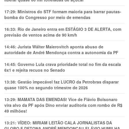
17:29:
Ministros do STF formam maioria para barrar pautas-
bomba do Congresso por meio de emendas
16:33:
Rio de Janeiro entra em ESTÁGIO 3 DE ALERTA, com
previsão de ventos acima de 90 km/h
14:46:
Jurista Wálter Maierovitch aponta abuso de
autoridade de André Mendonça contra a autonomia da PF
14:45:
Governo Lula crava prioridade total no fim da escala
6x1 e rejeita recuos no Senado
13:38:
Gestão impecável faz LUCRO da Petrobras disparar
quase 100% no segundo trimestre de 2026
13:29:
MAMATA DAS EMENDAS! Vice de Flávio Bolsonaro
vira alvo da PF após Dino enviar auditoria com rombo de R$
49 milhões!
13:21:
VÍDEO: MIRIAM LEITÃO CALA JORNALISTAS DA
GLOBO E DETONA ANDRÉ MENDONÇA!! FLÁVIO HUMILHA