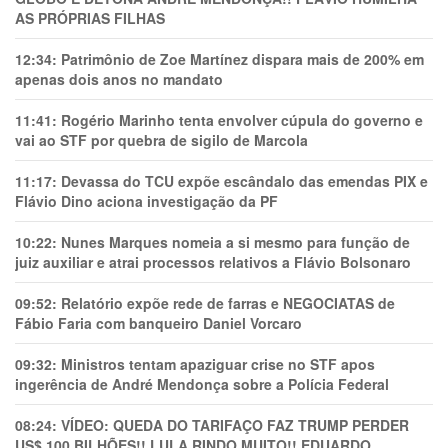
AS PRÓPRIAS FILHAS
12:34:
Patrimônio de Zoe Martínez dispara mais de 200% em
apenas dois anos no mandato
11:41:
Rogério Marinho tenta envolver cúpula do governo e
vai ao STF por quebra de sigilo de Marcola
11:17:
Devassa do TCU expõe escândalo das emendas PIX e
Flávio Dino aciona investigação da PF
10:22:
Nunes Marques nomeia a si mesmo para função de
juiz auxiliar e atrai processos relativos a Flávio Bolsonaro
09:52:
Relatório expõe rede de farras e NEGOCIATAS de
Fábio Faria com banqueiro Daniel Vorcaro
09:32:
Ministros tentam apaziguar crise no STF apos
ingerência de André Mendonça sobre a Polícia Federal
08:24:
VÍDEO: QUEDA DO TARIFAÇO FAZ TRUMP PERDER
US$ 100 BILHÕES!! LULA RINDO MUITO!! EDUARDO