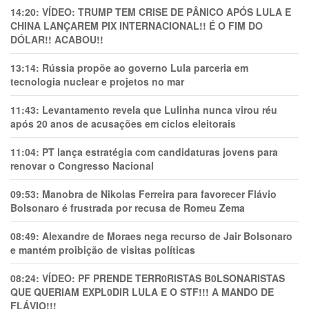
14:20:
VÍDEO: TRUMP TEM CRlSE DE PÂNlCO APÓS LULA E
CHINA LANÇAREM PIX INTERNACIONAL!! É O FIM DO
DÓLAR!! ACABOU!!
13:14:
Rússia propõe ao governo Lula parceria em
tecnologia nuclear e projetos no mar
11:43:
Levantamento revela que Lulinha nunca virou réu
após 20 anos de acusações em ciclos eleitorais
11:04:
PT lança estratégia com candidaturas jovens para
renovar o Congresso Nacional
09:53:
Manobra de Nikolas Ferreira para favorecer Flávio
Bolsonaro é frustrada por recusa de Romeu Zema
08:49:
Alexandre de Moraes nega recurso de Jair Bolsonaro
e mantém proibição de visitas políticas
08:24:
VÍDEO: PF PRENDE TERR0RlSTAS B0LSONARlSTAS
QUE QUERIAM EXPL0DlR LULA E O STF!!! A MANDO DE
FLÁVIO!!!