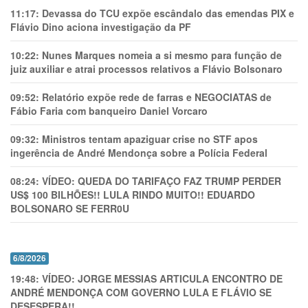
11:17:
Devassa do TCU expõe escândalo das emendas PIX e
Flávio Dino aciona investigação da PF
10:22:
Nunes Marques nomeia a si mesmo para função de
juiz auxiliar e atrai processos relativos a Flávio Bolsonaro
09:52:
Relatório expõe rede de farras e NEGOCIATAS de
Fábio Faria com banqueiro Daniel Vorcaro
09:32:
Ministros tentam apaziguar crise no STF apos
ingerência de André Mendonça sobre a Polícia Federal
08:24:
VÍDEO: QUEDA DO TARIFAÇO FAZ TRUMP PERDER
US$ 100 BILHÕES!! LULA RINDO MUITO!! EDUARDO
BOLSONARO SE FERR0U
6/8/2026
19:48:
VÍDEO: JORGE MESSIAS ARTICULA ENCONTRO DE
ANDRÉ MENDONÇA COM GOVERNO LULA E FLÁVIO SE
DESESPERA!!