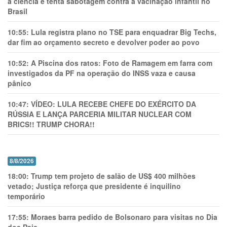
a ciência e tenta sabotagem contra a vacinação infantil no
Brasil
10:55:
Lula registra plano no TSE para enquadrar Big Techs,
dar fim ao orçamento secreto e devolver poder ao povo
10:52:
A Piscina dos ratos: Foto de Ramagem em farra com
investigados da PF na operação do INSS vaza e causa
pânico
10:47:
VÍDEO: LULA RECEBE CHEFE DO EXÉRCITO DA
RÚSSIA E LANÇA PARCERIA MILITAR NUCLEAR COM
BRICS!! TRUMP CHORA!!
8/8/2026
18:00:
Trump tem projeto de salão de US$ 400 milhões
vetado; Justiça reforça que presidente é inquilino
temporário
17:55:
Moraes barra pedido de Bolsonaro para visitas no Dia
dos Pais