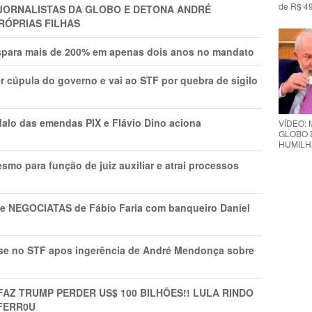
de R$ 49
A JORNALISTAS DA GLOBO E DETONA ANDRÉ
RÓPRIAS FILHAS
ispara mais de 200% em apenas dois anos no mandato
r cúpula do governo e vai ao STF por quebra de sigilo
lo das emendas PIX e Flávio Dino aciona
VÍDEO: 
GLOBO 
HUMILH
mo para função de juiz auxiliar e atrai processos
s e NEGOCIATAS de Fábio Faria com banqueiro Daniel
rise no STF apos ingerência de André Mendonça sobre
FAZ TRUMP PERDER US$ 100 BILHÕES!! LULA RINDO
FERR0U