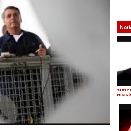
Notí
VÍDEO: 
renunci