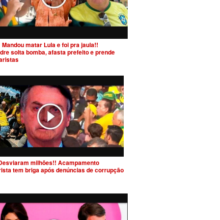
 Mandou matar Lula e foi pra jaula!!
dre solta bomba, afasta prefeito e prende
aristas
Desviaram milhões!! Acampamento
rista tem briga após denúncias de corrupção