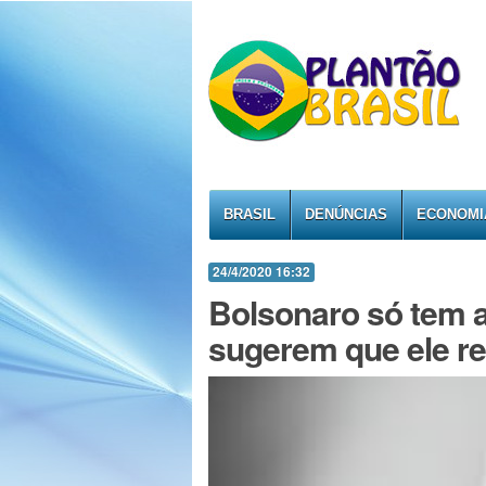
BRASIL
DENÚNCIAS
ECONOMI
24/4/2020 16:32
Bolsonaro só tem ap
sugerem que ele r