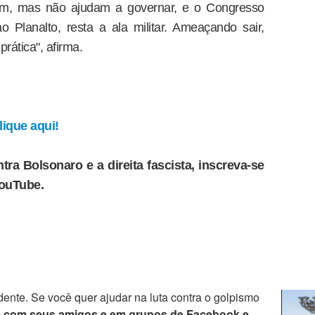
ham, mas não ajudam a governar, e o Congresso
ao Planalto, resta a ala militar. Ameaçando sair,
rática", afirma.
ique aqui!
tra Bolsonaro e a direita fascista, inscreva-se
YouTube.
ente. Se você quer ajudar na luta contra o golpismo
e com seus amigos e em grupos de Facebook e