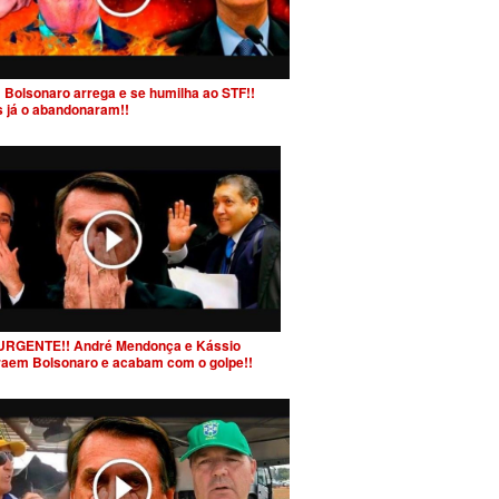
 Bolsonaro arrega e se humilha ao STF!!
s já o abandonaram!!
URGENTE!! André Mendonça e Kássio
raem Bolsonaro e acabam com o golpe!!