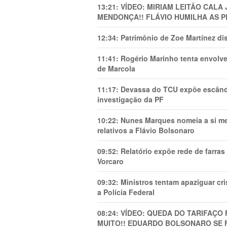
13:21:
VÍDEO: MIRIAM LEITÃO CAL
MENDONÇA!! FLÁVIO HUMILHA AS P
12:34:
Patrimônio de Zoe Martínez d
11:41:
Rogério Marinho tenta envolve
de Marcola
11:17:
Devassa do TCU expõe escânda
investigação da PF
10:22:
Nunes Marques nomeia a si mes
relativos a Flávio Bolsonaro
09:52:
Relatório expõe rede de farra
Vorcaro
09:32:
Ministros tentam apaziguar c
a Polícia Federal
08:24:
VÍDEO: QUEDA DO TARIFAÇO 
MUITO!! EDUARDO BOLSONARO SE 