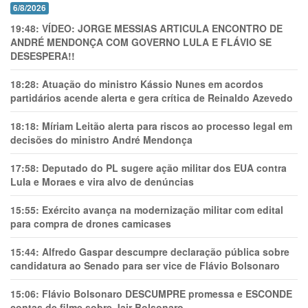
6/8/2026
19:48:
VÍDEO: JORGE MESSIAS ARTICULA ENCONTRO DE
ANDRÉ MENDONÇA COM GOVERNO LULA E FLÁVIO SE
DESESPERA!!
18:28:
Atuação do ministro Kássio Nunes em acordos
partidários acende alerta e gera crítica de Reinaldo Azevedo
18:18:
Míriam Leitão alerta para riscos ao processo legal em
decisões do ministro André Mendonça
17:58:
Deputado do PL sugere ação militar dos EUA contra
Lula e Moraes e vira alvo de denúncias
15:55:
Exército avança na modernização militar com edital
para compra de drones camicases
15:44:
Alfredo Gaspar descumpre declaração pública sobre
candidatura ao Senado para ser vice de Flávio Bolsonaro
15:06:
Flávio Bolsonaro DESCUMPRE promessa e ESCONDE
contas de filme sobre Jair Bolsonaro