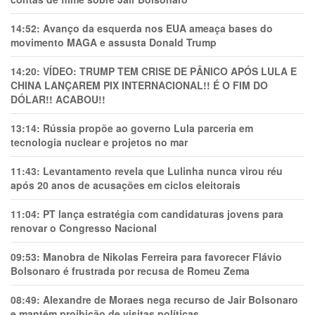
14:52:
Avanço da esquerda nos EUA ameaça bases do
movimento MAGA e assusta Donald Trump
14:20:
VÍDEO: TRUMP TEM CRlSE DE PÂNlCO APÓS LULA E
CHINA LANÇAREM PIX INTERNACIONAL!! É O FIM DO
DÓLAR!! ACABOU!!
13:14:
Rússia propõe ao governo Lula parceria em
tecnologia nuclear e projetos no mar
11:43:
Levantamento revela que Lulinha nunca virou réu
após 20 anos de acusações em ciclos eleitorais
11:04:
PT lança estratégia com candidaturas jovens para
renovar o Congresso Nacional
09:53:
Manobra de Nikolas Ferreira para favorecer Flávio
Bolsonaro é frustrada por recusa de Romeu Zema
08:49:
Alexandre de Moraes nega recurso de Jair Bolsonaro
e mantém proibição de visitas políticas