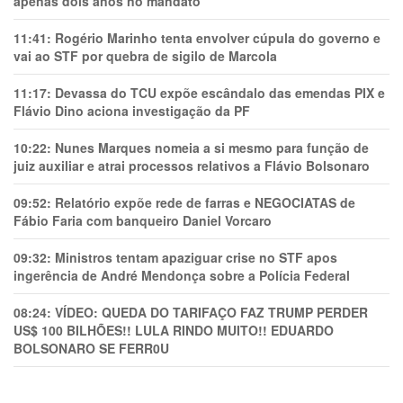
apenas dois anos no mandato
11:41:
Rogério Marinho tenta envolver cúpula do governo e
vai ao STF por quebra de sigilo de Marcola
11:17:
Devassa do TCU expõe escândalo das emendas PIX e
Flávio Dino aciona investigação da PF
10:22:
Nunes Marques nomeia a si mesmo para função de
juiz auxiliar e atrai processos relativos a Flávio Bolsonaro
09:52:
Relatório expõe rede de farras e NEGOCIATAS de
Fábio Faria com banqueiro Daniel Vorcaro
09:32:
Ministros tentam apaziguar crise no STF apos
ingerência de André Mendonça sobre a Polícia Federal
08:24:
VÍDEO: QUEDA DO TARIFAÇO FAZ TRUMP PERDER
US$ 100 BILHÕES!! LULA RINDO MUITO!! EDUARDO
BOLSONARO SE FERR0U