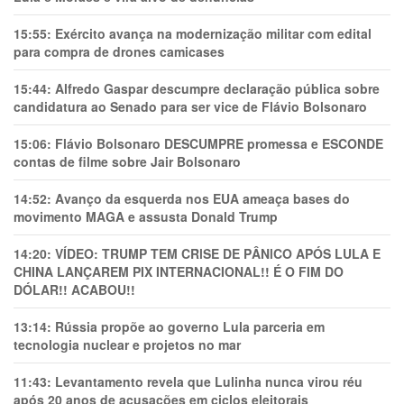
15:55:
Exército avança na modernização militar com edital
para compra de drones camicases
15:44:
Alfredo Gaspar descumpre declaração pública sobre
candidatura ao Senado para ser vice de Flávio Bolsonaro
15:06:
Flávio Bolsonaro DESCUMPRE promessa e ESCONDE
contas de filme sobre Jair Bolsonaro
14:52:
Avanço da esquerda nos EUA ameaça bases do
movimento MAGA e assusta Donald Trump
14:20:
VÍDEO: TRUMP TEM CRlSE DE PÂNlCO APÓS LULA E
CHINA LANÇAREM PIX INTERNACIONAL!! É O FIM DO
DÓLAR!! ACABOU!!
13:14:
Rússia propõe ao governo Lula parceria em
tecnologia nuclear e projetos no mar
11:43:
Levantamento revela que Lulinha nunca virou réu
após 20 anos de acusações em ciclos eleitorais