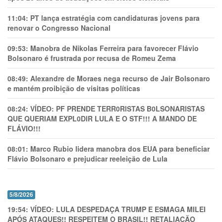
11:04:
PT lança estratégia com candidaturas jovens para
renovar o Congresso Nacional
09:53:
Manobra de Nikolas Ferreira para favorecer Flávio
Bolsonaro é frustrada por recusa de Romeu Zema
08:49:
Alexandre de Moraes nega recurso de Jair Bolsonaro
e mantém proibição de visitas políticas
08:24:
VÍDEO: PF PRENDE TERR0RlSTAS B0LSONARlSTAS
QUE QUERIAM EXPL0DlR LULA E O STF!!! A MANDO DE
FLÁVIO!!!
08:01:
Marco Rubio lidera manobra dos EUA para beneficiar
Flávio Bolsonaro e prejudicar reeleição de Lula
5/8/2026
19:54:
VÍDEO: LULA DESPEDAÇA TRUMP E ESMAGA MILEI
APÓS ATAQUES!! RESPEITEM O BRASIL!! RETALIAÇÃO