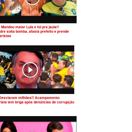
 Mandou matar Lula e foi pra jaula!!
dre solta bomba, afasta prefeito e prende
aristas
Desviaram milhões!! Acampamento
rista tem briga após denúncias de corrupção