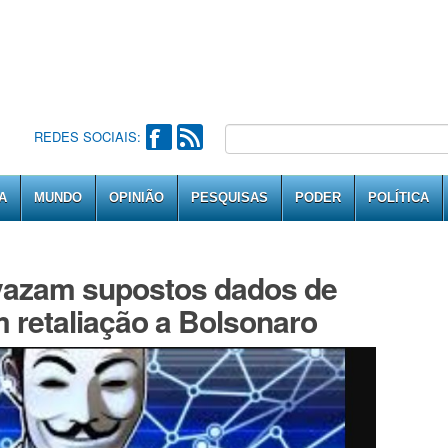
REDES SOCIAIS:
A
MUNDO
OPINIÃO
PESQUISAS
PODER
POLÍTICA
azam supostos dados de
m retaliação a Bolsonaro