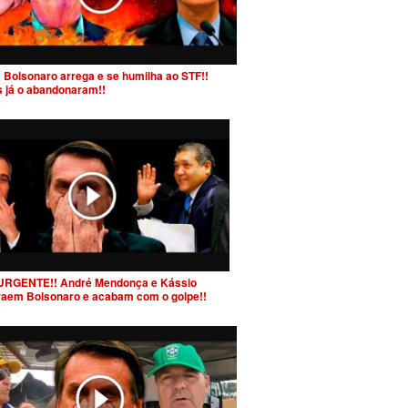
 Bolsonaro arrega e se humilha ao STF!!
s já o abandonaram!!
URGENTE!! André Mendonça e Kássio
raem Bolsonaro e acabam com o golpe!!