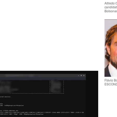
Alfredo 
candidat
Bolsona
Flávio 
ESCONDE 