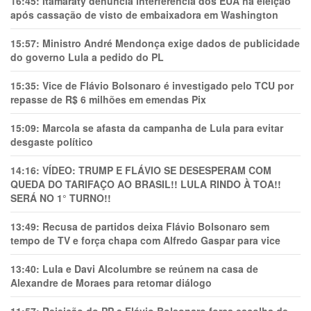
16:45:
Itamaraty denuncia interferência dos EUA na eleição
após cassação de visto de embaixadora em Washington
15:57:
Ministro André Mendonça exige dados de publicidade
do governo Lula a pedido do PL
15:35:
Vice de Flávio Bolsonaro é investigado pelo TCU por
repasse de R$ 6 milhões em emendas Pix
15:09:
Marcola se afasta da campanha de Lula para evitar
desgaste político
14:16:
VÍDEO: TRUMP E FLÁVIO SE DESESPERAM COM
QUEDA DO TARIFAÇO AO BRASIL!! LULA RINDO À TOA!!
SERÁ NO 1° TURNO!!
13:49:
Recusa de partidos deixa Flávio Bolsonaro sem
tempo de TV e força chapa com Alfredo Gaspar para vice
13:40:
Lula e Davi Alcolumbre se reúnem na casa de
Alexandre de Moraes para retomar diálogo
11:57:
Rejeição do PP a Flávio Bolsonaro força escolha de