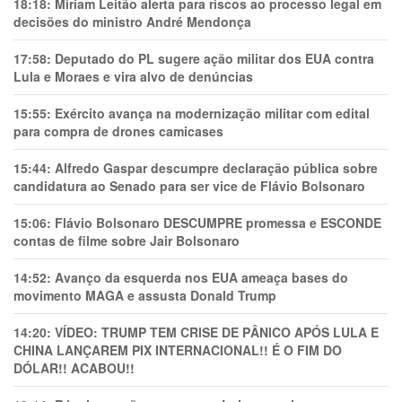
18:18:
Míriam Leitão alerta para riscos ao processo legal em
decisões do ministro André Mendonça
17:58:
Deputado do PL sugere ação militar dos EUA contra
Lula e Moraes e vira alvo de denúncias
15:55:
Exército avança na modernização militar com edital
para compra de drones camicases
15:44:
Alfredo Gaspar descumpre declaração pública sobre
candidatura ao Senado para ser vice de Flávio Bolsonaro
15:06:
Flávio Bolsonaro DESCUMPRE promessa e ESCONDE
contas de filme sobre Jair Bolsonaro
14:52:
Avanço da esquerda nos EUA ameaça bases do
movimento MAGA e assusta Donald Trump
14:20:
VÍDEO: TRUMP TEM CRlSE DE PÂNlCO APÓS LULA E
CHINA LANÇAREM PIX INTERNACIONAL!! É O FIM DO
DÓLAR!! ACABOU!!