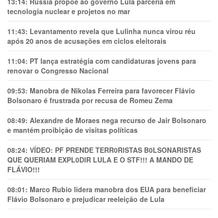
13:14:
Rússia propõe ao governo Lula parceria em
tecnologia nuclear e projetos no mar
11:43:
Levantamento revela que Lulinha nunca virou réu
após 20 anos de acusações em ciclos eleitorais
11:04:
PT lança estratégia com candidaturas jovens para
renovar o Congresso Nacional
09:53:
Manobra de Nikolas Ferreira para favorecer Flávio
Bolsonaro é frustrada por recusa de Romeu Zema
08:49:
Alexandre de Moraes nega recurso de Jair Bolsonaro
e mantém proibição de visitas políticas
08:24:
VÍDEO: PF PRENDE TERR0RlSTAS B0LSONARlSTAS
QUE QUERIAM EXPL0DlR LULA E O STF!!! A MANDO DE
FLÁVIO!!!
08:01:
Marco Rubio lidera manobra dos EUA para beneficiar
Flávio Bolsonaro e prejudicar reeleição de Lula