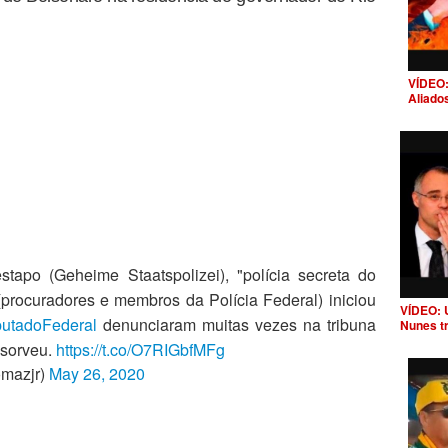
VÍDEO:
Aliado
apo (Geheime Staatspolizei), "polícia secreta do
procuradores e membros da Polícia Federal) iniciou
VÍDEO: 
tadoFederal
denunciaram muitas vezes na tribuna
Nunes t
bsorveu.
https://t.co/O7RIGbfMFg
omazjr)
May 26, 2020