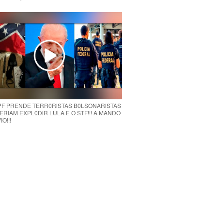
 PF PRENDE TERR0RlSTAS B0LSONARlSTAS
RIAM EXPL0DlR LULA E O STF!!! A MANDO
O!!!