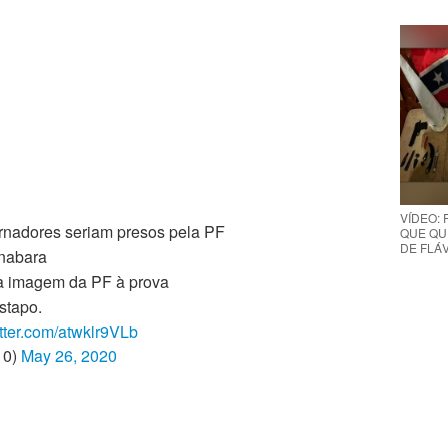
VÍDEO:
rnadores seriam presos pela PF
QUE QUE
DE FLÁVI
anabara
 a imagem da PF à prova
stapo.
itter.com/atwklr9VLb
10)
May 26, 2020