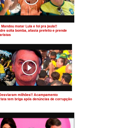
 Mandou matar Lula e foi pra jaula!!
dre solta bomba, afasta prefeito e prende
aristas
Desviaram milhões!! Acampamento
rista tem briga após denúncias de corrupção