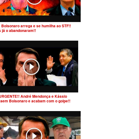
 Bolsonaro arrega e se humilha ao STF!!
s já o abandonaram!!
URGENTE!! André Mendonça e Kássio
raem Bolsonaro e acabam com o golpe!!