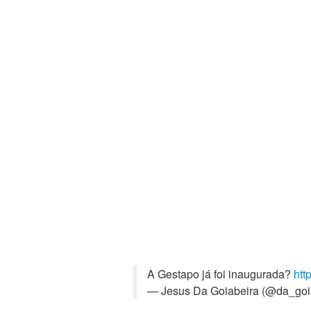
A Gestapo já foi inaugurada?
htt
— Jesus Da Goiabeira (@da_goi