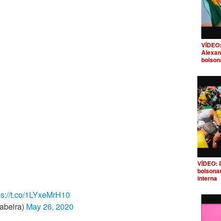
VÍDEO:
Alexan
bolson
VÍDEO: 
bolsona
interna
ps://t.co/1LYxeMrH10
abeira)
May 26, 2020