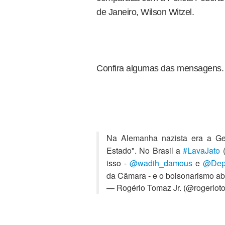
de Janeiro, Wilson Witzel.
Confira algumas das mensagens.
Na Alemanha nazista era a Gest
Estado". No Brasil a
#LavaJato
(
isso -
@wadih_damous
e
@Depu
da Câmara - e o bolsonarismo a
— Rogério Tomaz Jr. (@rogeriot