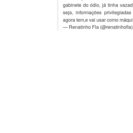
gabinete do ódio, já tinha vaz
seja, informações privilegiad
agora tem,e vai usar como máquin
— Renatinho Fla (@renatinhofla