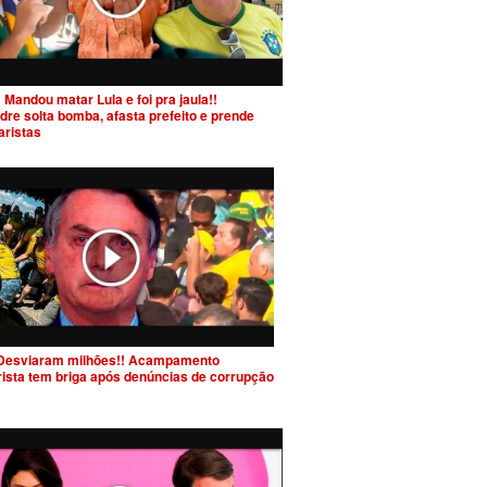
 Mandou matar Lula e foi pra jaula!!
dre solta bomba, afasta prefeito e prende
aristas
Desviaram milhões!! Acampamento
rista tem briga após denúncias de corrupção