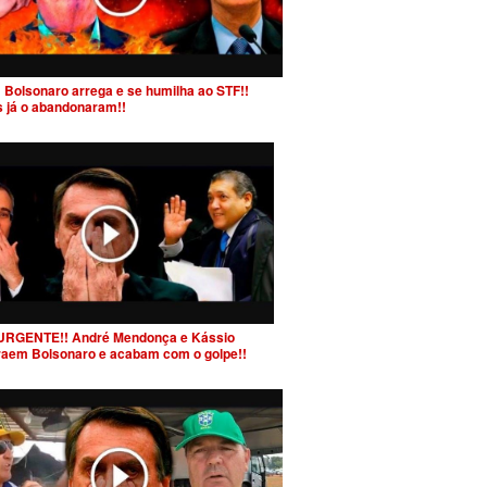
 Bolsonaro arrega e se humilha ao STF!!
s já o abandonaram!!
URGENTE!! André Mendonça e Kássio
raem Bolsonaro e acabam com o golpe!!