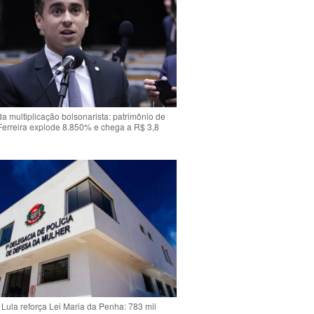
da multiplicação bolsonarista: patrimônio de
Ferreira explode 8.850% e chega a R$ 3,8
Lula reforça Lei Maria da Penha: 783 mil