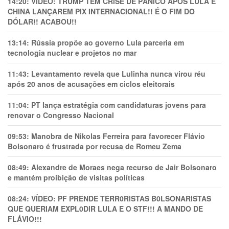
14:20:
VÍDEO: TRUMP TEM CRlSE DE PÂNlCO APÓS LULA E
CHINA LANÇAREM PIX INTERNACIONAL!! É O FIM DO
DÓLAR!! ACABOU!!
13:14:
Rússia propõe ao governo Lula parceria em
tecnologia nuclear e projetos no mar
11:43:
Levantamento revela que Lulinha nunca virou réu
após 20 anos de acusações em ciclos eleitorais
11:04:
PT lança estratégia com candidaturas jovens para
renovar o Congresso Nacional
09:53:
Manobra de Nikolas Ferreira para favorecer Flávio
Bolsonaro é frustrada por recusa de Romeu Zema
08:49:
Alexandre de Moraes nega recurso de Jair Bolsonaro
e mantém proibição de visitas políticas
08:24:
VÍDEO: PF PRENDE TERR0RlSTAS B0LSONARlSTAS
QUE QUERIAM EXPL0DlR LULA E O STF!!! A MANDO DE
FLÁVIO!!!