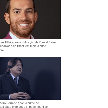
dos EUA aprova indicação de Daniel Perez
mbaixada no Brasil em meio a crise
ica
Pedro Serrano aponta crime de
abilidade e defende impeachment se