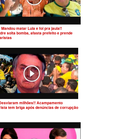
 Mandou matar Lula e foi pra jaula!!
dre solta bomba, afasta prefeito e prende
aristas
Desviaram milhões!! Acampamento
rista tem briga após denúncias de corrupção