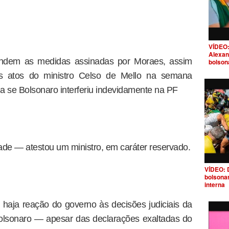
VÍDEO:
Alexan
fendem as medidas assinadas por Moraes, assim
bolson
s atos do ministro Celso de Mello na semana
ga se Bolsonaro interferiu indevidamente na PF
de — atestou um ministro, em caráter reservado.
VÍDEO: 
bolsona
interna
haja reação do governo às decisões judiciais da
Bolsonaro — apesar das declarações exaltadas do