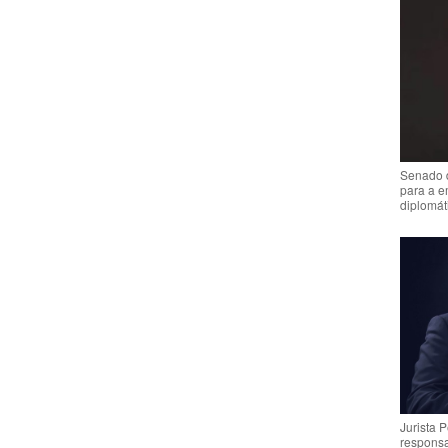
Senado 
para a e
diplomát
Jurista 
respons