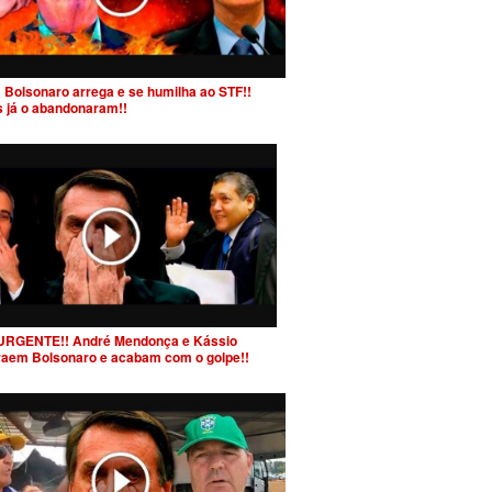
 Bolsonaro arrega e se humilha ao STF!!
s já o abandonaram!!
URGENTE!! André Mendonça e Kássio
raem Bolsonaro e acabam com o golpe!!