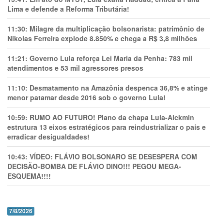
Lima e defende a Reforma Tributária!
11:30:
Milagre da multiplicação bolsonarista: patrimônio de
Nikolas Ferreira explode 8.850% e chega a R$ 3,8 milhões
11:21:
Governo Lula reforça Lei Maria da Penha: 783 mil
atendimentos e 53 mil agressores presos
11:10:
Desmatamento na Amazônia despenca 36,8% e atinge
menor patamar desde 2016 sob o governo Lula!
10:59:
RUMO AO FUTURO! Plano da chapa Lula-Alckmin
estrutura 13 eixos estratégicos para reindustrializar o país e
erradicar desigualdades!
10:43:
VÍDEO: FLÁVIO BOLSONARO SE DESESPERA COM
DECISÃO-BOMBA DE FLÁVIO DINO!!! PEGOU MEGA-
ESQUEMA!!!!
7/8/2026