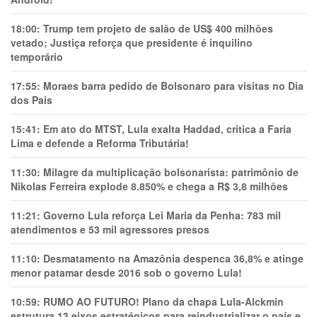
18:00:
Trump tem projeto de salão de US$ 400 milhões
vetado; Justiça reforça que presidente é inquilino
temporário
17:55:
Moraes barra pedido de Bolsonaro para visitas no Dia
dos Pais
15:41:
Em ato do MTST, Lula exalta Haddad, critica a Faria
Lima e defende a Reforma Tributária!
11:30:
Milagre da multiplicação bolsonarista: patrimônio de
Nikolas Ferreira explode 8.850% e chega a R$ 3,8 milhões
11:21:
Governo Lula reforça Lei Maria da Penha: 783 mil
atendimentos e 53 mil agressores presos
11:10:
Desmatamento na Amazônia despenca 36,8% e atinge
menor patamar desde 2016 sob o governo Lula!
10:59:
RUMO AO FUTURO! Plano da chapa Lula-Alckmin
estrutura 13 eixos estratégicos para reindustrializar o país e