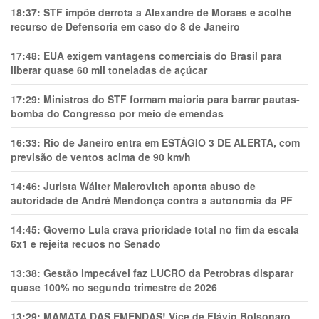
18:37:
STF impõe derrota a Alexandre de Moraes e acolhe
recurso de Defensoria em caso do 8 de Janeiro
17:48:
EUA exigem vantagens comerciais do Brasil para
liberar quase 60 mil toneladas de açúcar
17:29:
Ministros do STF formam maioria para barrar pautas-
bomba do Congresso por meio de emendas
16:33:
Rio de Janeiro entra em ESTÁGIO 3 DE ALERTA, com
previsão de ventos acima de 90 km/h
14:46:
Jurista Wálter Maierovitch aponta abuso de
autoridade de André Mendonça contra a autonomia da PF
14:45:
Governo Lula crava prioridade total no fim da escala
6x1 e rejeita recuos no Senado
13:38:
Gestão impecável faz LUCRO da Petrobras disparar
quase 100% no segundo trimestre de 2026
13:29:
MAMATA DAS EMENDAS! Vice de Flávio Bolsonaro