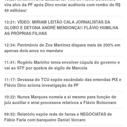
vira alvo da PF após Dino enviar auditoria com rombo de R$
49 milhões!
13:21:
VÍDEO: MIRIAM LEITÃO CALA JORNALISTAS DA
GLOBO E DETONA ANDRÉ MENDONÇA!! FLÁVIO HUMILHA
AS PRÓPRIAS FILHAS
12:34:
Patrimônio de Zoe Martínez dispara mais de 200% em
apenas dois anos no mandato
11:41:
Rogério Marinho tenta envolver cúpula do governo e
vai ao STF por quebra de sigilo de Marcola
11:17:
Devassa do TCU expõe escândalo das emendas PIX e
Flávio Dino aciona investigação da PF
10:22:
Nunes Marques nomeia a si mesmo para função de
juiz auxiliar e atrai processos relativos a Flávio Bolsonaro
09:52:
Relatório expõe rede de farras e NEGOCIATAS de
Fábio Faria com banqueiro Daniel Vorcaro