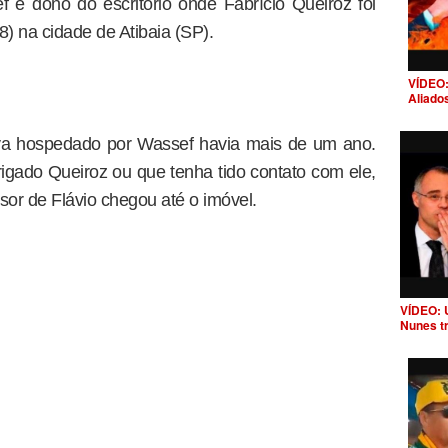
f é dono do escritório onde Fabrício Queiroz foi
8) na cidade de Atibaia (SP).
VÍDEO:
Aliado
ava hospedado por Wassef havia mais de um ano.
rigado Queiroz ou que tenha tido contato com ele,
or de Flávio chegou até o imóvel.
VÍDEO: 
Nunes t