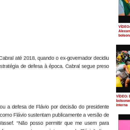
VÍDEO:
Alexan
bolson
Cabral até 2018, quando o ex-governador decidiu
estratégia de defesa à época. Cabral segue preso
VÍDEO: 
bolsona
interna
u a defesa de Flávio por decisão do presidente
 como Flávio sustentam publicamente a versão de
assef. “Não posso permitir que me usem para