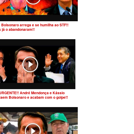
 Bolsonaro arrega e se humilha ao STF!!
s já o abandonaram!!
URGENTE!! André Mendonça e Kássio
raem Bolsonaro e acabam com o golpe!!