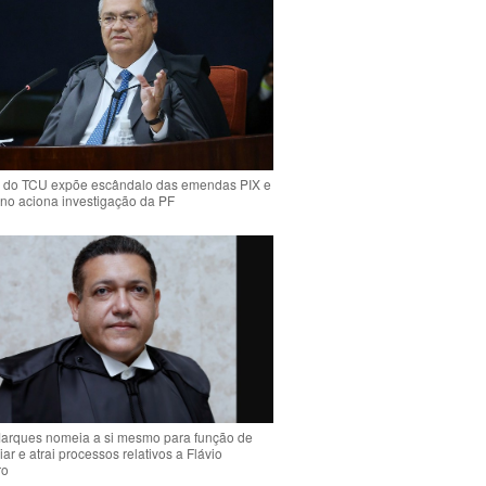
 do TCU expõe escândalo das emendas PIX e
ino aciona investigação da PF
arques nomeia a si mesmo para função de
liar e atrai processos relativos a Flávio
ro