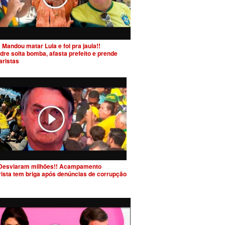
 Mandou matar Lula e foi pra jaula!!
dre solta bomba, afasta prefeito e prende
aristas
Desviaram milhões!! Acampamento
rista tem briga após denúncias de corrupção