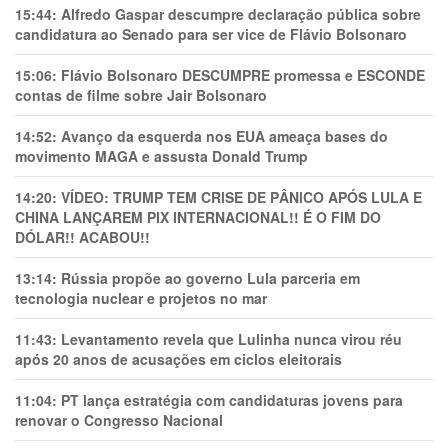
15:44:
Alfredo Gaspar descumpre declaração pública sobre
candidatura ao Senado para ser vice de Flávio Bolsonaro
15:06:
Flávio Bolsonaro DESCUMPRE promessa e ESCONDE
contas de filme sobre Jair Bolsonaro
14:52:
Avanço da esquerda nos EUA ameaça bases do
movimento MAGA e assusta Donald Trump
14:20:
VÍDEO: TRUMP TEM CRlSE DE PÂNlCO APÓS LULA E
CHINA LANÇAREM PIX INTERNACIONAL!! É O FIM DO
DÓLAR!! ACABOU!!
13:14:
Rússia propõe ao governo Lula parceria em
tecnologia nuclear e projetos no mar
11:43:
Levantamento revela que Lulinha nunca virou réu
após 20 anos de acusações em ciclos eleitorais
11:04:
PT lança estratégia com candidaturas jovens para
renovar o Congresso Nacional