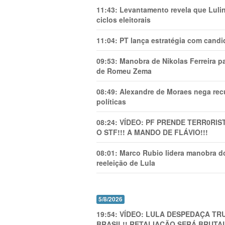
11:43:
Levantamento revela que Luli
ciclos eleitorais
11:04:
PT lança estratégia com candi
09:53:
Manobra de Nikolas Ferreira pa
de Romeu Zema
08:49:
Alexandre de Moraes nega recu
políticas
08:24:
VÍDEO: PF PRENDE TERR0RlS
O STF!!! A MANDO DE FLÁVIO!!!
08:01:
Marco Rubio lidera manobra do
reeleição de Lula
5/8/2026
19:54:
VÍDEO: LULA DESPEDAÇA TRU
BRASIL!! RETALIAÇÃO SERÁ BRUTAL