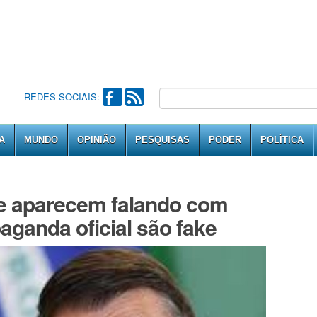
REDES SOCIAIS:
A
MUNDO
OPINIÃO
PESQUISAS
PODER
POLÍTICA
e aparecem falando com
ganda oficial são fake