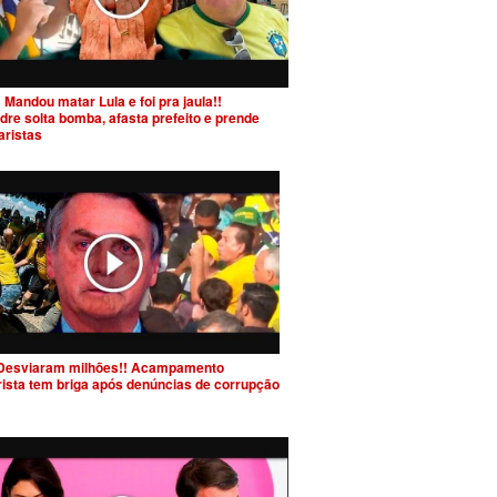
 Mandou matar Lula e foi pra jaula!!
dre solta bomba, afasta prefeito e prende
aristas
Desviaram milhões!! Acampamento
rista tem briga após denúncias de corrupção