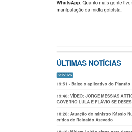
WhatsApp
. Quanto mais gente tive
manipulação da mídia golpista.
ÚLTIMAS NOTÍCIAS
6/8/2026
19:51
-
Baixe o aplicativo do Plantão
19:48:
VÍDEO: JORGE MESSIAS AR
GOVERNO LULA E FLÁVIO SE DESES
18:28:
Atuação do ministro Kássio Nu
crítica de Reinaldo Azevedo
18:18:
Míriam Leitão alerta para risc