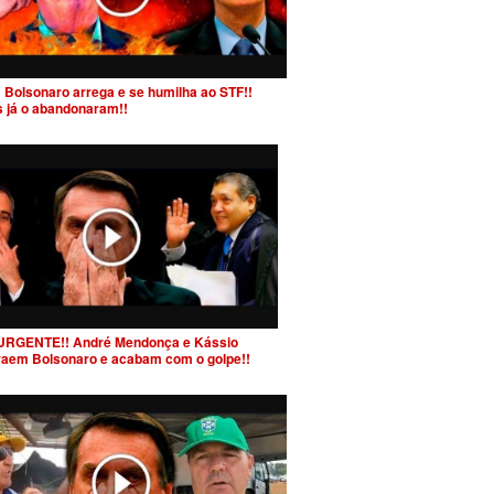
 Bolsonaro arrega e se humilha ao STF!!
s já o abandonaram!!
URGENTE!! André Mendonça e Kássio
raem Bolsonaro e acabam com o golpe!!