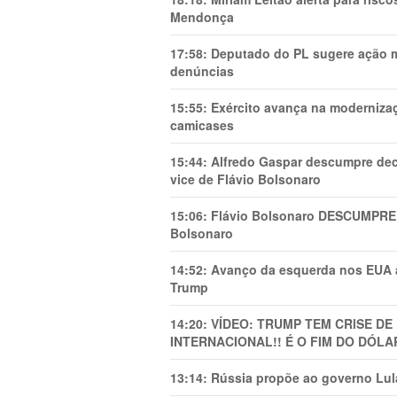
Mendonça
17:58:
Deputado do PL sugere ação mi
denúncias
15:55:
Exército avança na modernizaç
camicases
15:44:
Alfredo Gaspar descumpre dec
vice de Flávio Bolsonaro
15:06:
Flávio Bolsonaro DESCUMPRE 
Bolsonaro
14:52:
Avanço da esquerda nos EUA
Trump
14:20:
VÍDEO: TRUMP TEM CRlSE DE
INTERNACIONAL!! É O FIM DO DÓLA
13:14:
Rússia propõe ao governo Lula