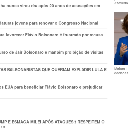
Azeved
nha nunca virou réu após 20 anos de acusações em
daturas jovens para renovar o Congresso Nacional
ra favorecer Flávio Bolsonaro é frustrada por recusa
rso de Jair Bolsonaro e mantém proibição de visitas
Míriam L
TAS B0LSONARlSTAS QUE QUERIAM EXPL0DlR LULA E
decisõe
s EUA para beneficiar Flávio Bolsonaro e prejudicar
MP E ESMAGA MILEI APÓS ATAQUES!! RESPEITEM O
!!!