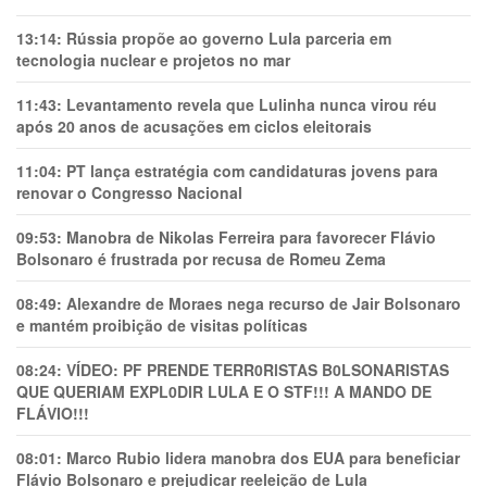
13:14:
Rússia propõe ao governo Lula parceria em
tecnologia nuclear e projetos no mar
11:43:
Levantamento revela que Lulinha nunca virou réu
após 20 anos de acusações em ciclos eleitorais
11:04:
PT lança estratégia com candidaturas jovens para
renovar o Congresso Nacional
09:53:
Manobra de Nikolas Ferreira para favorecer Flávio
Bolsonaro é frustrada por recusa de Romeu Zema
08:49:
Alexandre de Moraes nega recurso de Jair Bolsonaro
e mantém proibição de visitas políticas
08:24:
VÍDEO: PF PRENDE TERR0RlSTAS B0LSONARlSTAS
QUE QUERIAM EXPL0DlR LULA E O STF!!! A MANDO DE
FLÁVIO!!!
08:01:
Marco Rubio lidera manobra dos EUA para beneficiar
Flávio Bolsonaro e prejudicar reeleição de Lula