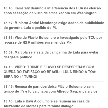
16:45:
Itamaraty denuncia interferência dos EUA na eleição
após cassação de visto de embaixadora em Washington
15:57:
Ministro André Mendonça exige dados de publicidade
do governo Lula a pedido do PL
15:35:
Vice de Flávio Bolsonaro é investigado pelo TCU por
repasse de R$ 6 milhões em emendas Pix
15:09:
Marcola se afasta da campanha de Lula para evitar
desgaste político
14:16:
VÍDEO: TRUMP E FLÁVIO SE DESESPERAM COM
QUEDA DO TARIFAÇO AO BRASIL!! LULA RINDO À TOA!!
SERÁ NO 1° TURNO!!
13:49:
Recusa de partidos deixa Flávio Bolsonaro sem
tempo de TV e força chapa com Alfredo Gaspar para vice
13:40:
Lula e Davi Alcolumbre se reúnem na casa de
Alexandre de Moraes para retomar diálogo