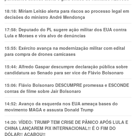
18:18:
Míriam Leitão alerta para riscos ao processo legal em
decisões do ministro André Mendonça
17:58:
Deputado do PL sugere ação militar dos EUA contra
Lula e Moraes e vira alvo de denúncias
15:55:
Exército avança na modernização militar com edital
para compra de drones camicases
15:44:
Alfredo Gaspar descumpre declaração pública sobre
candidatura ao Senado para ser vice de Flávio Bolsonaro
15:06:
Flávio Bolsonaro DESCUMPRE promessa e ESCONDE
contas de filme sobre Jair Bolsonaro
14:52:
Avanço da esquerda nos EUA ameaça bases do
movimento MAGA e assusta Donald Trump
14:20:
VÍDEO: TRUMP TEM CRlSE DE PÂNlCO APÓS LULA E
CHINA LANÇAREM PIX INTERNACIONAL!! É O FIM DO
DÓLAR!! ACABOU!!