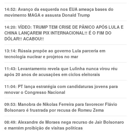
14:52:
Avanço da esquerda nos EUA ameaça bases do
movimento MAGA e assusta Donald Trump
14:20:
VÍDEO: TRUMP TEM CRlSE DE PÂNlCO APÓS LULA E
CHINA LANÇAREM PIX INTERNACIONAL!! É O FIM DO
DÓLAR!! ACABOU!!
13:14:
Rússia propõe ao governo Lula parceria em
tecnologia nuclear e projetos no mar
11:43:
Levantamento revela que Lulinha nunca virou réu
após 20 anos de acusações em ciclos eleitorais
11:04:
PT lança estratégia com candidaturas jovens para
renovar o Congresso Nacional
09:53:
Manobra de Nikolas Ferreira para favorecer Flávio
Bolsonaro é frustrada por recusa de Romeu Zema
08:49:
Alexandre de Moraes nega recurso de Jair Bolsonaro
e mantém proibição de visitas políticas