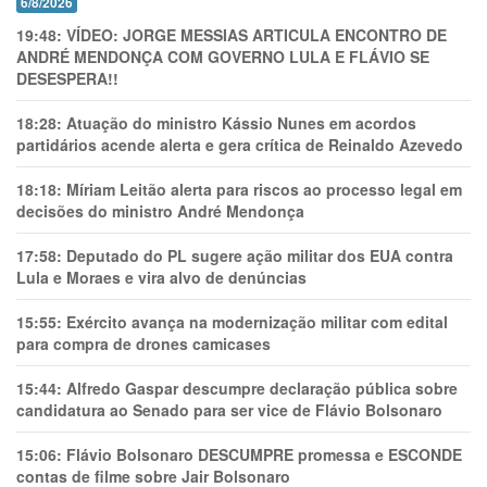
6/8/2026
19:48:
VÍDEO: JORGE MESSIAS ARTICULA ENCONTRO DE
ANDRÉ MENDONÇA COM GOVERNO LULA E FLÁVIO SE
DESESPERA!!
18:28:
Atuação do ministro Kássio Nunes em acordos
partidários acende alerta e gera crítica de Reinaldo Azevedo
18:18:
Míriam Leitão alerta para riscos ao processo legal em
decisões do ministro André Mendonça
17:58:
Deputado do PL sugere ação militar dos EUA contra
Lula e Moraes e vira alvo de denúncias
15:55:
Exército avança na modernização militar com edital
para compra de drones camicases
15:44:
Alfredo Gaspar descumpre declaração pública sobre
candidatura ao Senado para ser vice de Flávio Bolsonaro
15:06:
Flávio Bolsonaro DESCUMPRE promessa e ESCONDE
contas de filme sobre Jair Bolsonaro