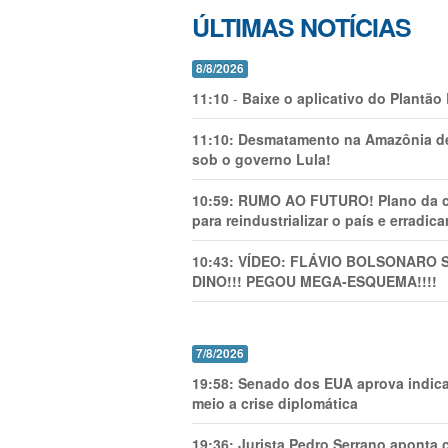
ÚLTIMAS NOTÍCIAS
8/8/2026
11:10
-
Baixe o aplicativo do Plantão
11:10:
Desmatamento na Amazônia de
sob o governo Lula!
10:59:
RUMO AO FUTURO! Plano da cha
para reindustrializar o país e erradic
10:43:
VÍDEO: FLÁVIO BOLSONARO 
DINO!!! PEGOU MEGA-ESQUEMA!!!!
7/8/2026
19:58:
Senado dos EUA aprova indica
meio a crise diplomática
19:36:
Jurista Pedro Serrano aponta