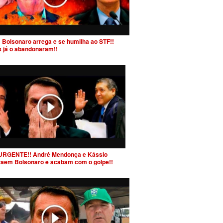
 Bolsonaro arrega e se humilha ao STF!!
s já o abandonaram!!
URGENTE!! André Mendonça e Kássio
raem Bolsonaro e acabam com o golpe!!