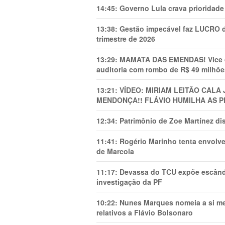
14:45:
Governo Lula crava prioridade 
13:38:
Gestão impecável faz LUCRO d
trimestre de 2026
13:29:
MAMATA DAS EMENDAS! Vice de 
auditoria com rombo de R$ 49 milhõe
13:21:
VÍDEO: MIRIAM LEITÃO CAL
MENDONÇA!! FLÁVIO HUMILHA AS P
12:34:
Patrimônio de Zoe Martínez d
11:41:
Rogério Marinho tenta envolve
de Marcola
11:17:
Devassa do TCU expõe escânda
investigação da PF
10:22:
Nunes Marques nomeia a si mes
relativos a Flávio Bolsonaro