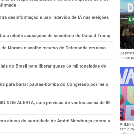
nfirmada
ntra desinformação e uso indevido de IA nas eleições
 Lula rebate acusações de secretário de Donald Trump
 de Moraes e acolhe recurso de Defensoria em caso
Desmata
menor p
is do Brasil para liberar quase 60 mil toneladas de
ria para barrar pautas-bomba do Congresso por meio
GIO 3 DE ALERTA, com previsão de ventos acima de 90
onta abuso de autoridade de André Mendonça contra a
RUMO AO
estrutura
país e e