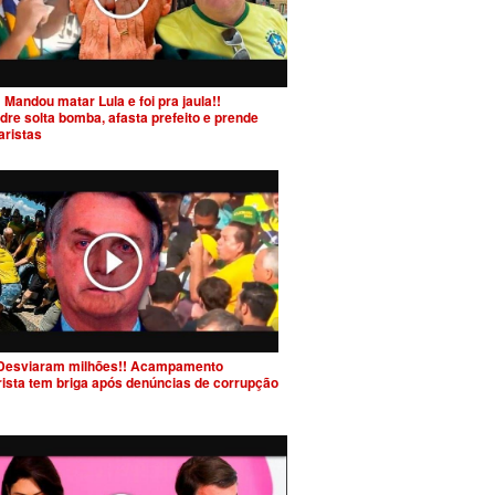
 Mandou matar Lula e foi pra jaula!!
dre solta bomba, afasta prefeito e prende
aristas
Desviaram milhões!! Acampamento
rista tem briga após denúncias de corrupção