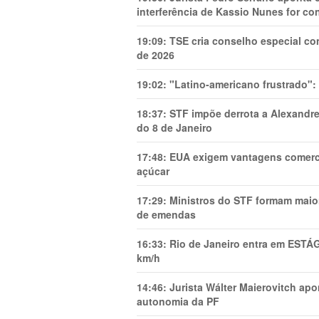
interferência de Kassio Nunes for co
19:09:
TSE cria conselho especial co
de 2026
19:02:
"Latino-americano frustrado":
18:37:
STF impõe derrota a Alexandre
do 8 de Janeiro
17:48:
EUA exigem vantagens comercia
açúcar
17:29:
Ministros do STF formam maio
de emendas
16:33:
Rio de Janeiro entra em ESTÁ
km/h
14:46:
Jurista Wálter Maierovitch ap
autonomia da PF