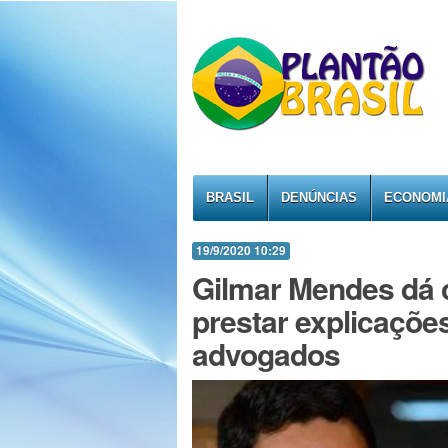
BRASIL
DENÚNCIAS
ECONOMI
19/9/2020 10:29
Gilmar Mendes dá c
prestar explicaçõe
advogados