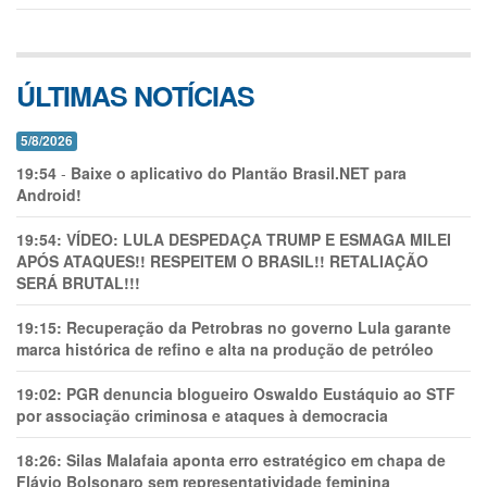
ÚLTIMAS NOTÍCIAS
5/8/2026
19:54
-
Baixe o aplicativo do Plantão Brasil.NET para
Android!
19:54:
VÍDEO: LULA DESPEDAÇA TRUMP E ESMAGA MILEI
APÓS ATAQUES!! RESPEITEM O BRASIL!! RETALIAÇÃO
SERÁ BRUTAL!!!
19:15:
Recuperação da Petrobras no governo Lula garante
marca histórica de refino e alta na produção de petróleo
19:02:
PGR denuncia blogueiro Oswaldo Eustáquio ao STF
por associação criminosa e ataques à democracia
18:26:
Silas Malafaia aponta erro estratégico em chapa de
Flávio Bolsonaro sem representatividade feminina