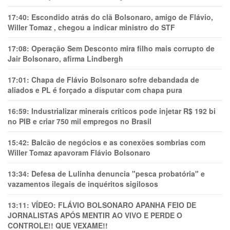
17:40:
Escondido atrás do clã Bolsonaro, amigo de Flávio,
Willer Tomaz , chegou a indicar ministro do STF
17:08:
Operação Sem Desconto mira filho mais corrupto de
Jair Bolsonaro, afirma Lindbergh
17:01:
Chapa de Flávio Bolsonaro sofre debandada de
aliados e PL é forçado a disputar com chapa pura
16:59:
Industrializar minerais críticos pode injetar R$ 192 bi
no PIB e criar 750 mil empregos no Brasil
15:42:
Balcão de negócios e as conexões sombrias com
Willer Tomaz apavoram Flávio Bolsonaro
13:34:
Defesa de Lulinha denuncia "pesca probatória" e
vazamentos ilegais de inquéritos sigilosos
13:11:
VÍDEO: FLÁVIO BOLSONARO APANHA FEIO DE
JORNALISTAS APÓS MENTIR AO VIVO E PERDE O
CONTROLE!! QUE VEXAME!!