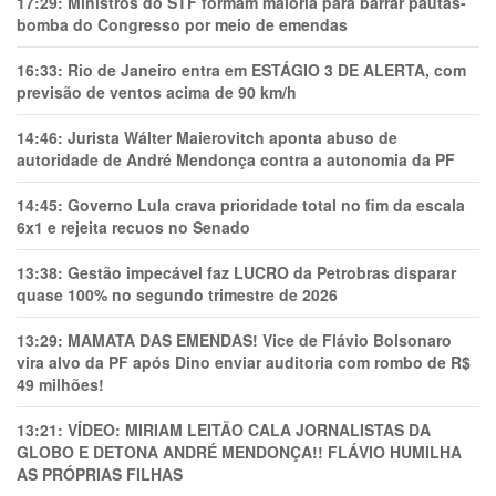
17:29:
Ministros do STF formam maioria para barrar pautas-
bomba do Congresso por meio de emendas
16:33:
Rio de Janeiro entra em ESTÁGIO 3 DE ALERTA, com
previsão de ventos acima de 90 km/h
14:46:
Jurista Wálter Maierovitch aponta abuso de
autoridade de André Mendonça contra a autonomia da PF
14:45:
Governo Lula crava prioridade total no fim da escala
6x1 e rejeita recuos no Senado
13:38:
Gestão impecável faz LUCRO da Petrobras disparar
quase 100% no segundo trimestre de 2026
13:29:
MAMATA DAS EMENDAS! Vice de Flávio Bolsonaro
vira alvo da PF após Dino enviar auditoria com rombo de R$
49 milhões!
13:21:
VÍDEO: MIRIAM LEITÃO CALA JORNALISTAS DA
GLOBO E DETONA ANDRÉ MENDONÇA!! FLÁVIO HUMILHA
AS PRÓPRIAS FILHAS