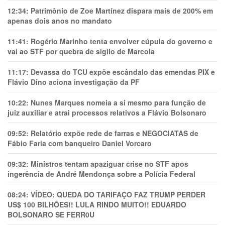
12:34:
Patrimônio de Zoe Martínez dispara mais de 200% em
apenas dois anos no mandato
11:41:
Rogério Marinho tenta envolver cúpula do governo e
vai ao STF por quebra de sigilo de Marcola
11:17:
Devassa do TCU expõe escândalo das emendas PIX e
Flávio Dino aciona investigação da PF
10:22:
Nunes Marques nomeia a si mesmo para função de
juiz auxiliar e atrai processos relativos a Flávio Bolsonaro
09:52:
Relatório expõe rede de farras e NEGOCIATAS de
Fábio Faria com banqueiro Daniel Vorcaro
09:32:
Ministros tentam apaziguar crise no STF apos
ingerência de André Mendonça sobre a Polícia Federal
08:24:
VÍDEO: QUEDA DO TARIFAÇO FAZ TRUMP PERDER
US$ 100 BILHÕES!! LULA RINDO MUITO!! EDUARDO
BOLSONARO SE FERR0U