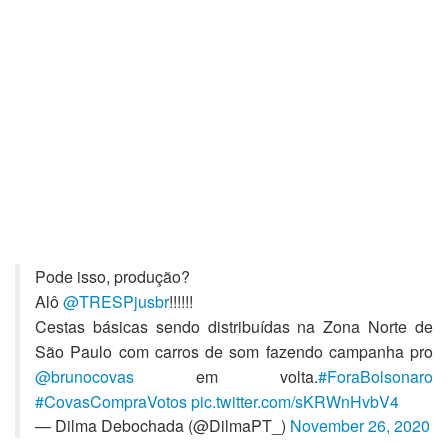
Pode isso, produção?
Alô
@TRESPjusbr
!!!!!!
Cestas básicas sendo distribuídas na Zona Norte de
São Paulo com carros de som fazendo campanha pro
@brunocovas
em volta.
#ForaBolsonaro
#CovasCompraVotos
pic.twitter.com/sKRWnHvbV4
— Dilma Debochada (@DilmaPT_)
November 26, 2020