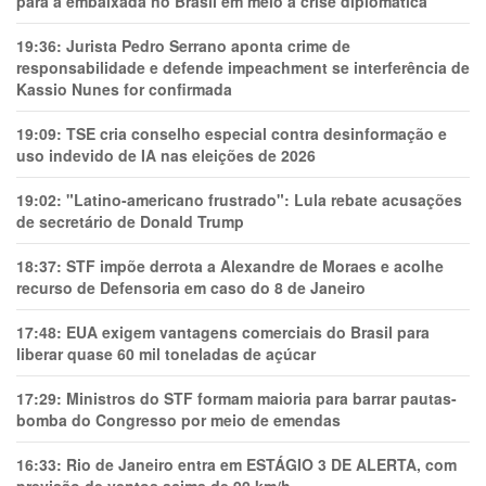
para a embaixada no Brasil em meio a crise diplomática
19:36:
Jurista Pedro Serrano aponta crime de
responsabilidade e defende impeachment se interferência de
Kassio Nunes for confirmada
19:09:
TSE cria conselho especial contra desinformação e
uso indevido de IA nas eleições de 2026
19:02:
"Latino-americano frustrado": Lula rebate acusações
de secretário de Donald Trump
18:37:
STF impõe derrota a Alexandre de Moraes e acolhe
recurso de Defensoria em caso do 8 de Janeiro
17:48:
EUA exigem vantagens comerciais do Brasil para
liberar quase 60 mil toneladas de açúcar
17:29:
Ministros do STF formam maioria para barrar pautas-
bomba do Congresso por meio de emendas
16:33:
Rio de Janeiro entra em ESTÁGIO 3 DE ALERTA, com
previsão de ventos acima de 90 km/h