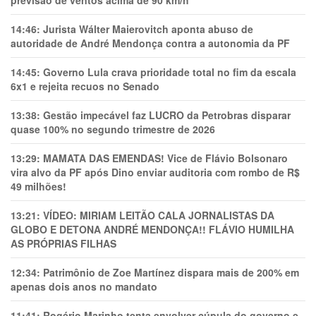
14:46:
Jurista Wálter Maierovitch aponta abuso de
autoridade de André Mendonça contra a autonomia da PF
14:45:
Governo Lula crava prioridade total no fim da escala
6x1 e rejeita recuos no Senado
13:38:
Gestão impecável faz LUCRO da Petrobras disparar
quase 100% no segundo trimestre de 2026
13:29:
MAMATA DAS EMENDAS! Vice de Flávio Bolsonaro
vira alvo da PF após Dino enviar auditoria com rombo de R$
49 milhões!
13:21:
VÍDEO: MIRIAM LEITÃO CALA JORNALISTAS DA
GLOBO E DETONA ANDRÉ MENDONÇA!! FLÁVIO HUMILHA
AS PRÓPRIAS FILHAS
12:34:
Patrimônio de Zoe Martínez dispara mais de 200% em
apenas dois anos no mandato
11:41:
Rogério Marinho tenta envolver cúpula do governo e