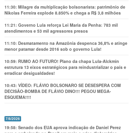
11:30:
Milagre da multiplicação bolsonarista: patrimônio de
Nikolas Ferreira explode 8.850% e chega a R$ 3,8 milhões
11:21:
Governo Lula reforça Lei Maria da Penha: 783 mil
atendimentos e 53 mil agressores presos
11:10:
Desmatamento na Amazônia despenca 36,8% e atinge
menor patamar desde 2016 sob o governo Lula!
10:59:
RUMO AO FUTURO! Plano da chapa Lula-Alckmin
estrutura 13 eixos estratégicos para reindustrializar o país e
erradicar desigualdades!
10:43:
VÍDEO: FLÁVIO BOLSONARO SE DESESPERA COM
DECISÃO-BOMBA DE FLÁVIO DINO!!! PEGOU MEGA-
ESQUEMA!!!!
7/8/2026
19:58:
Senado dos EUA aprova indicação de Daniel Perez