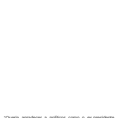
“Queria agradecer a políticos como o ex-presidente