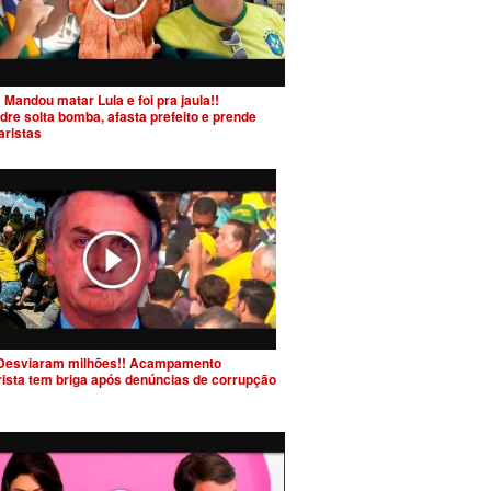
 Mandou matar Lula e foi pra jaula!!
dre solta bomba, afasta prefeito e prende
aristas
Desviaram milhões!! Acampamento
rista tem briga após denúncias de corrupção