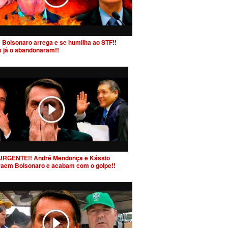
 Bolsonaro arrega e se humilha ao STF!!
s já o abandonaram!!
URGENTE!! André Mendonça e Kássio
raem Bolsonaro e acabam com o golpe!!