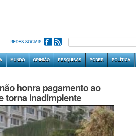
REDES SOCIAIS:
A
MUNDO
OPINIÃO
PESQUISAS
PODER
POLÍTICA
o não honra pagamento ao
e torna inadimplente