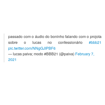
passado com o áudio do boninho falando com o projota
sobre o lucas no confessionário
#bbb21
pic.twitter.com/NNgGJIPBF6
— lucas paiva; modo #BBB21 (@paiva)
February 7,
2021