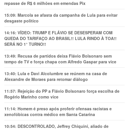
repasse de R$ 6 milhões em emendas Pix
15:09:
Marcola se afasta da campanha de Lula para evitar
desgaste político
14:16:
VÍDEO: TRUMP E FLÁVIO SE DESESPERAM COM
QUEDA DO TARIFAÇO AO BRASIL!! LULA RINDO À TOA!!
SERÁ NO 1° TURNO!!
13:49:
Recusa de partidos deixa Flávio Bolsonaro sem
tempo de TV e força chapa com Alfredo Gaspar para vice
13:40:
Lula e Davi Alcolumbre se reúnem na casa de
Alexandre de Moraes para retomar diálogo
11:57:
Rejeição do PP a Flávio Bolsonaro força escolha de
Rogério Marinho como vice
11:14:
Homem é preso após proferir ofensas racistas e
xenofóbicas contra médico em Santa Catarina
10:54:
DESCONTROLADO, Jeffrey Chiquini, aliado de