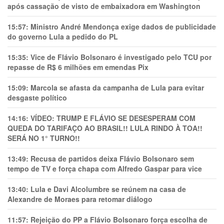
após cassação de visto de embaixadora em Washington
15:57:
Ministro André Mendonça exige dados de publicidade
do governo Lula a pedido do PL
15:35:
Vice de Flávio Bolsonaro é investigado pelo TCU por
repasse de R$ 6 milhões em emendas Pix
15:09:
Marcola se afasta da campanha de Lula para evitar
desgaste político
14:16:
VÍDEO: TRUMP E FLÁVIO SE DESESPERAM COM
QUEDA DO TARIFAÇO AO BRASIL!! LULA RINDO À TOA!!
SERÁ NO 1° TURNO!!
13:49:
Recusa de partidos deixa Flávio Bolsonaro sem
tempo de TV e força chapa com Alfredo Gaspar para vice
13:40:
Lula e Davi Alcolumbre se reúnem na casa de
Alexandre de Moraes para retomar diálogo
11:57:
Rejeição do PP a Flávio Bolsonaro força escolha de