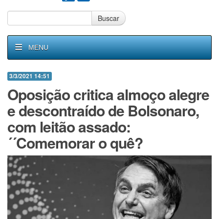
Buscar
MENU
3/3/2021 14:51
Oposição critica almoço alegre
e descontraído de Bolsonaro,
com leitão assado:
´´Comemorar o quê?