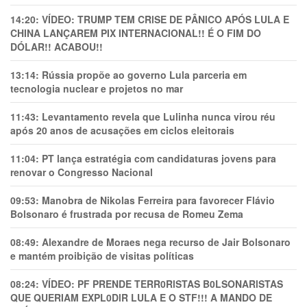
14:20:
VÍDEO: TRUMP TEM CRlSE DE PÂNlCO APÓS LULA E
CHINA LANÇAREM PIX INTERNACIONAL!! É O FIM DO
DÓLAR!! ACABOU!!
13:14:
Rússia propõe ao governo Lula parceria em
tecnologia nuclear e projetos no mar
11:43:
Levantamento revela que Lulinha nunca virou réu
após 20 anos de acusações em ciclos eleitorais
11:04:
PT lança estratégia com candidaturas jovens para
renovar o Congresso Nacional
09:53:
Manobra de Nikolas Ferreira para favorecer Flávio
Bolsonaro é frustrada por recusa de Romeu Zema
08:49:
Alexandre de Moraes nega recurso de Jair Bolsonaro
e mantém proibição de visitas políticas
08:24:
VÍDEO: PF PRENDE TERR0RlSTAS B0LSONARlSTAS
QUE QUERIAM EXPL0DlR LULA E O STF!!! A MANDO DE