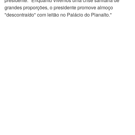
presidente. "Enquanto vivemos uma crise sanitária de
grandes proporções, o presidente promove almoço
"descontraído" com leitão no Palácio do Planalto."