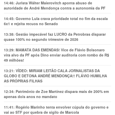
14:46:
Jurista Wálter Maierovitch aponta abuso de
autoridade de André Mendonça contra a autonomia da PF
14:45:
Governo Lula crava prioridade total no fim da escala
6x1 e rejeita recuos no Senado
13:38:
Gestão impecável faz LUCRO da Petrobras disparar
quase 100% no segundo trimestre de 2026
13:29:
MAMATA DAS EMENDAS! Vice de Flávio Bolsonaro
vira alvo da PF após Dino enviar auditoria com rombo de R$
49 milhões!
13:21:
VÍDEO: MIRIAM LEITÃO CALA JORNALISTAS DA
GLOBO E DETONA ANDRÉ MENDONÇA!! FLÁVIO HUMILHA
AS PRÓPRIAS FILHAS
12:34:
Patrimônio de Zoe Martínez dispara mais de 200% em
apenas dois anos no mandato
11:41:
Rogério Marinho tenta envolver cúpula do governo e
vai ao STF por quebra de sigilo de Marcola