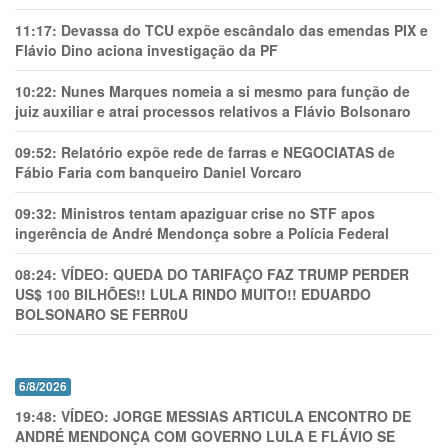
11:17:
Devassa do TCU expõe escândalo das emendas PIX e
Flávio Dino aciona investigação da PF
10:22:
Nunes Marques nomeia a si mesmo para função de
juiz auxiliar e atrai processos relativos a Flávio Bolsonaro
09:52:
Relatório expõe rede de farras e NEGOCIATAS de
Fábio Faria com banqueiro Daniel Vorcaro
09:32:
Ministros tentam apaziguar crise no STF apos
ingerência de André Mendonça sobre a Polícia Federal
08:24:
VÍDEO: QUEDA DO TARIFAÇO FAZ TRUMP PERDER
US$ 100 BILHÕES!! LULA RINDO MUITO!! EDUARDO
BOLSONARO SE FERR0U
6/8/2026
19:48:
VÍDEO: JORGE MESSIAS ARTICULA ENCONTRO DE
ANDRÉ MENDONÇA COM GOVERNO LULA E FLÁVIO SE