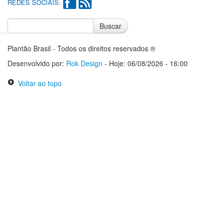
REDES SOCIAIS:
Buscar
Notícias do Flamengo
Notícias do Corinthians
Plantão Brasil - Todos os direitos reservados ®
Desenvolvido por:
Rok Design
- Hoje: 06/08/2026 - 16:00
Voltar ao topo