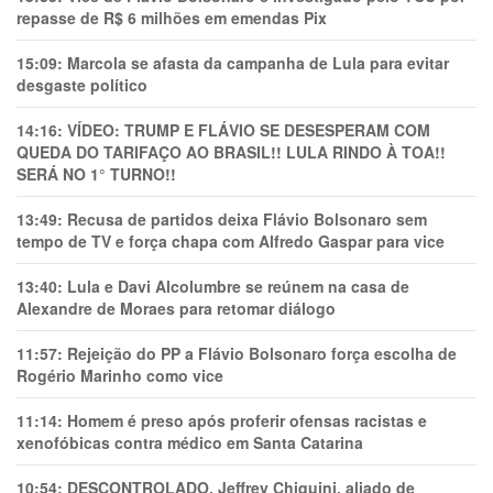
repasse de R$ 6 milhões em emendas Pix
15:09:
Marcola se afasta da campanha de Lula para evitar
desgaste político
14:16:
VÍDEO: TRUMP E FLÁVIO SE DESESPERAM COM
QUEDA DO TARIFAÇO AO BRASIL!! LULA RINDO À TOA!!
SERÁ NO 1° TURNO!!
13:49:
Recusa de partidos deixa Flávio Bolsonaro sem
tempo de TV e força chapa com Alfredo Gaspar para vice
13:40:
Lula e Davi Alcolumbre se reúnem na casa de
Alexandre de Moraes para retomar diálogo
11:57:
Rejeição do PP a Flávio Bolsonaro força escolha de
Rogério Marinho como vice
11:14:
Homem é preso após proferir ofensas racistas e
xenofóbicas contra médico em Santa Catarina
10:54:
DESCONTROLADO, Jeffrey Chiquini, aliado de