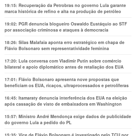
19:15:
Recuperação da Petrobras no governo Lula garante
marca histórica de refino e alta na produção de petróleo
19:02:
PGR denuncia blogueiro Oswaldo Eustáquio ao STF
por associação criminosa e ataques à democracia
18:26:
Silas Malafaia aponta erro estratégico em chapa de
Flávio Bolsonaro sem representatividade feminina
17:20:
Lula conversa com Vladimir Putin sobre comércio
bilateral e apoio diplomático antes de retaliação dos EUA
17:01:
Flávio Bolsonaro apresenta nove propostas que
beneficiam os EUA, ricaços, ultraprocessados e petrolíferas
16:45:
Itamaraty denuncia interferência dos EUA na eleição
após cassação de visto de embaixadora em Washington
15:57:
Ministro André Mendonça exige dados de publicidade
do governo Lula a pedido do PL
15:35:
Vice de Flávio Bolsonaro é investigado pelo TCU por