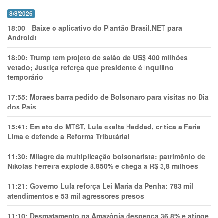
8/8/2026
18:00
-
Baixe o aplicativo do Plantão Brasil.NET para
Android!
18:00:
Trump tem projeto de salão de US$ 400 milhões
vetado; Justiça reforça que presidente é inquilino
temporário
17:55:
Moraes barra pedido de Bolsonaro para visitas no Dia
dos Pais
15:41:
Em ato do MTST, Lula exalta Haddad, critica a Faria
Lima e defende a Reforma Tributária!
11:30:
Milagre da multiplicação bolsonarista: patrimônio de
Nikolas Ferreira explode 8.850% e chega a R$ 3,8 milhões
11:21:
Governo Lula reforça Lei Maria da Penha: 783 mil
atendimentos e 53 mil agressores presos
11:10:
Desmatamento na Amazônia despenca 36,8% e atinge