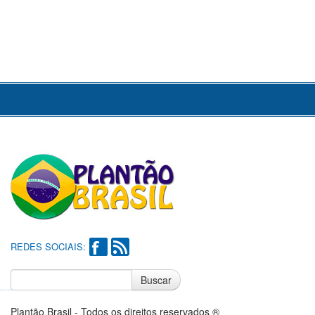
REDES SOCIAIS:
Buscar
Notícias do Flamengo
Notícias do Corinthians
Plantão Brasil - Todos os direitos reservados ®