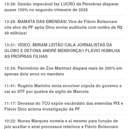
13:38:
Gestão impecável faz LUCRO da Petrobras disparar
quase 100% no segundo trimestre de 2026
13:29:
MAMATA DAS EMENDAS! Vice de Flávio Bolsonaro
vira alvo da PF após Dino enviar auditoria com rombo de R$
49 milhões!
13:21:
VÍDEO: MIRIAM LEITÃO CALA JORNALISTAS DA
GLOBO E DETONA ANDRÉ MENDONÇA!! FLÁVIO HUMILHA
AS PRÓPRIAS FILHAS
12:34:
Patrimônio de Zoe Martínez dispara mais de 200% em
apenas dois anos no mandato
11:41:
Rogério Marinho tenta envolver cúpula do governo e
vai ao STF por quebra de sigilo de Marcola
11:17:
Devassa do TCU expõe escândalo das emendas PIX e
Flávio Dino aciona investigação da PF
10:22:
Nunes Marques nomeia a si mesmo para função de
juiz auxiliar e atrai processos relativos a Flávio Bolsonaro