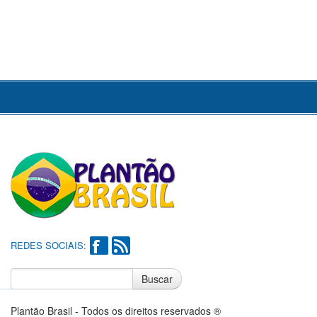
REDES SOCIAIS:
Buscar
Notícias do Flamengo
Notícias do Corinthians
Plantão Brasil - Todos os direitos reservados ®