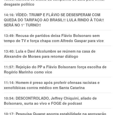
desgaste político
14:16:
VÍDEO: TRUMP E FLÁVIO SE DESESPERAM COM
QUEDA DO TARIFAÇO AO BRASIL!! LULA RINDO À TOA!!
SERÁ NO 1° TURNO!!
13:49:
Recusa de partidos deixa Flávio Bolsonaro sem
tempo de TV e força chapa com Alfredo Gaspar para vice
13:40:
Lula e Davi Alcolumbre se reúnem na casa de
Alexandre de Moraes para retomar diálogo
11:57:
Rejeição do PP a Flávio Bolsonaro força escolha de
Rogério Marinho como vice
11:14:
Homem é preso após proferir ofensas racistas e
xenofóbicas contra médico em Santa Catarina
10:54:
DESCONTROLADO, Jeffrey Chiquini, aliado de
Bolsonaro, surta ao vivo e FOGE de podcast
10:17:
Pesquisa Quaest aponta estabilidade na aprovação