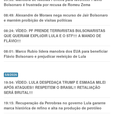
Bolsonaro é frustrada por recusa de Romeu Zema
08:49:
Alexandre de Moraes nega recurso de Jair Bolsonaro
e mantém proibição de visitas políticas
08:24:
VÍDEO: PF PRENDE TERR0RlSTAS B0LSONARlSTAS
QUE QUERIAM EXPL0DlR LULA E O STF!!! A MANDO DE
FLÁVIO!!!
08:01:
Marco Rubio lidera manobra dos EUA para beneficiar
Flávio Bolsonaro e prejudicar reeleição de Lula
5/8/2026
19:54:
VÍDEO: LULA DESPEDAÇA TRUMP E ESMAGA MILEI
APÓS ATAQUES!! RESPEITEM O BRASIL!! RETALIAÇÃO
SERÁ BRUTAL!!!
19:15:
Recuperação da Petrobras no governo Lula garante
marca histórica de refino e alta na produção de petróleo