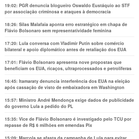
19:02:
PGR denuncia blogueiro Oswaldo Eustáquio ao STF
por associação criminosa e ataques à democracia
18:26:
Silas Malafaia aponta erro estratégico em chapa de
Flávio Bolsonaro sem representatividade feminina
17:20:
Lula conversa com Vladimir Putin sobre comércio
bilateral e apoio diplomático antes de retaliação dos EUA
17:01:
Flávio Bolsonaro apresenta nove propostas que
beneficiam os EUA, ricaços, ultraprocessados e petrolíferas
16:45:
Itamaraty denuncia interferência dos EUA na eleição
após cassação de visto de embaixadora em Washington
15:57:
Ministro André Mendonça exige dados de publicidade
do governo Lula a pedido do PL
15:35:
Vice de Flávio Bolsonaro é investigado pelo TCU por
repasse de R$ 6 milhões em emendas Pix
15:09:
Marcola se afasta da campanha de Lula para evitar