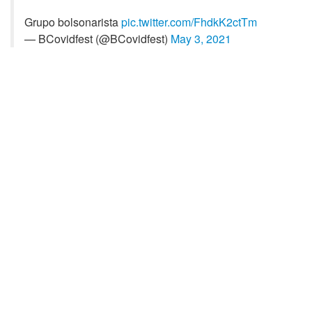
Grupo bolsonarista
pic.twitter.com/FhdkK2ctTm
— BCovidfest (@BCovidfest)
May 3, 2021