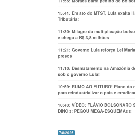
17:55:
Moraes barra pedido de Bolson
15:41:
Em ato do MTST, Lula exalta H
Tributária!
11:30:
Milagre da multiplicação bolso
e chega a R$ 3,8 milhões
11:21:
Governo Lula reforça Lei Mari
presos
11:10:
Desmatamento na Amazônia de
sob o governo Lula!
10:59:
RUMO AO FUTURO! Plano da cha
para reindustrializar o país e erradic
10:43:
VÍDEO: FLÁVIO BOLSONARO 
DINO!!! PEGOU MEGA-ESQUEMA!!!!
7/8/2026