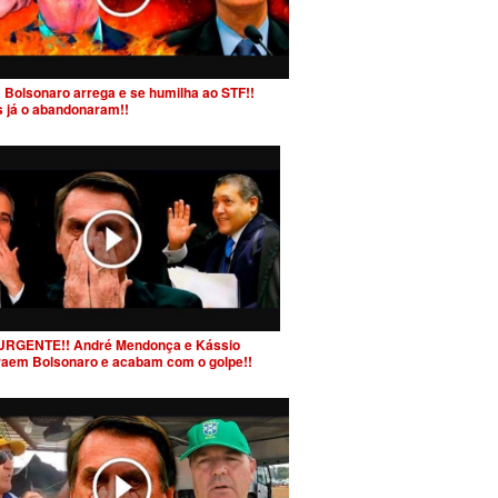
 Bolsonaro arrega e se humilha ao STF!!
s já o abandonaram!!
URGENTE!! André Mendonça e Kássio
raem Bolsonaro e acabam com o golpe!!