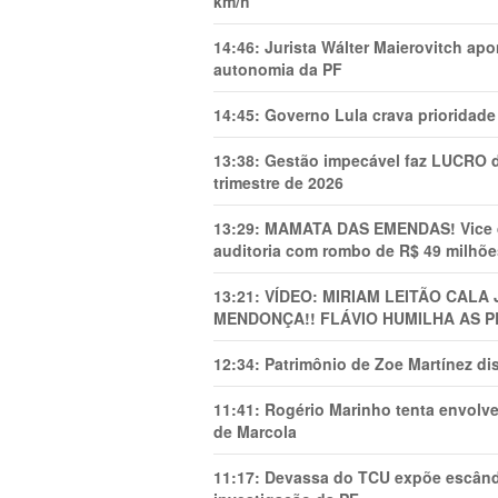
km/h
14:46:
Jurista Wálter Maierovitch ap
autonomia da PF
14:45:
Governo Lula crava prioridade 
13:38:
Gestão impecável faz LUCRO d
trimestre de 2026
13:29:
MAMATA DAS EMENDAS! Vice de 
auditoria com rombo de R$ 49 milhõe
13:21:
VÍDEO: MIRIAM LEITÃO CAL
MENDONÇA!! FLÁVIO HUMILHA AS P
12:34:
Patrimônio de Zoe Martínez d
11:41:
Rogério Marinho tenta envolve
de Marcola
11:17:
Devassa do TCU expõe escânda