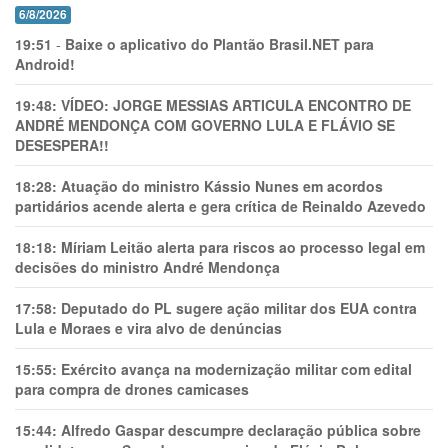
6/8/2026
19:51
-
Baixe o aplicativo do Plantão Brasil.NET para
Android!
19:48:
VÍDEO: JORGE MESSIAS ARTICULA ENCONTRO DE
ANDRÉ MENDONÇA COM GOVERNO LULA E FLÁVIO SE
DESESPERA!!
18:28:
Atuação do ministro Kássio Nunes em acordos
partidários acende alerta e gera crítica de Reinaldo Azevedo
18:18:
Míriam Leitão alerta para riscos ao processo legal em
decisões do ministro André Mendonça
17:58:
Deputado do PL sugere ação militar dos EUA contra
Lula e Moraes e vira alvo de denúncias
15:55:
Exército avança na modernização militar com edital
para compra de drones camicases
15:44:
Alfredo Gaspar descumpre declaração pública sobre