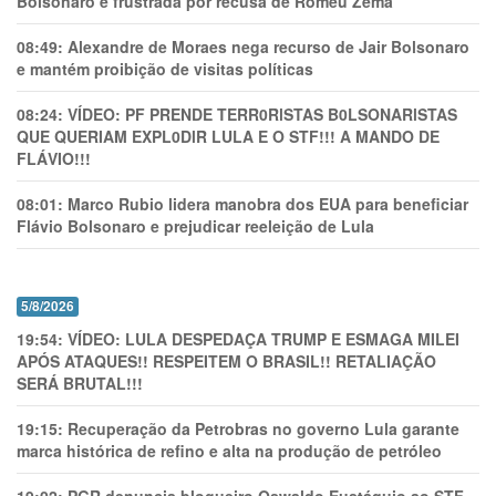
Bolsonaro é frustrada por recusa de Romeu Zema
08:49:
Alexandre de Moraes nega recurso de Jair Bolsonaro
e mantém proibição de visitas políticas
08:24:
VÍDEO: PF PRENDE TERR0RlSTAS B0LSONARlSTAS
QUE QUERIAM EXPL0DlR LULA E O STF!!! A MANDO DE
FLÁVIO!!!
08:01:
Marco Rubio lidera manobra dos EUA para beneficiar
Flávio Bolsonaro e prejudicar reeleição de Lula
5/8/2026
19:54:
VÍDEO: LULA DESPEDAÇA TRUMP E ESMAGA MILEI
APÓS ATAQUES!! RESPEITEM O BRASIL!! RETALIAÇÃO
SERÁ BRUTAL!!!
19:15:
Recuperação da Petrobras no governo Lula garante
marca histórica de refino e alta na produção de petróleo
19:02:
PGR denuncia blogueiro Oswaldo Eustáquio ao STF