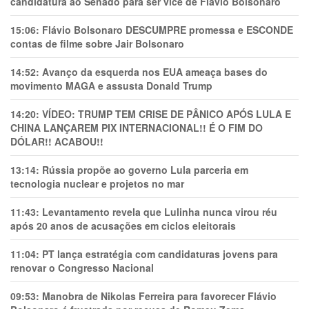
candidatura ao Senado para ser vice de Flávio Bolsonaro
15:06:
Flávio Bolsonaro DESCUMPRE promessa e ESCONDE
contas de filme sobre Jair Bolsonaro
14:52:
Avanço da esquerda nos EUA ameaça bases do
movimento MAGA e assusta Donald Trump
14:20:
VÍDEO: TRUMP TEM CRlSE DE PÂNlCO APÓS LULA E
CHINA LANÇAREM PIX INTERNACIONAL!! É O FIM DO
DÓLAR!! ACABOU!!
13:14:
Rússia propõe ao governo Lula parceria em
tecnologia nuclear e projetos no mar
11:43:
Levantamento revela que Lulinha nunca virou réu
após 20 anos de acusações em ciclos eleitorais
11:04:
PT lança estratégia com candidaturas jovens para
renovar o Congresso Nacional
09:53:
Manobra de Nikolas Ferreira para favorecer Flávio