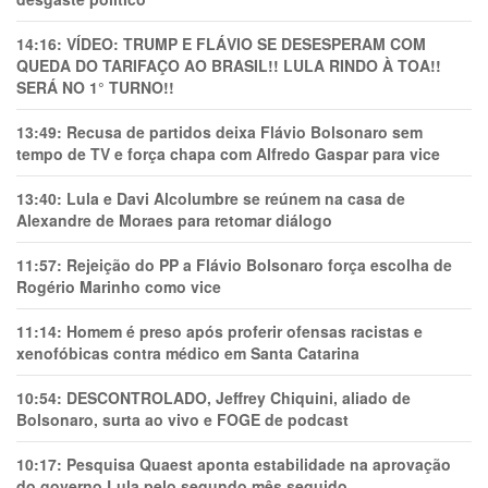
14:16:
VÍDEO: TRUMP E FLÁVIO SE DESESPERAM COM
QUEDA DO TARIFAÇO AO BRASIL!! LULA RINDO À TOA!!
SERÁ NO 1° TURNO!!
13:49:
Recusa de partidos deixa Flávio Bolsonaro sem
tempo de TV e força chapa com Alfredo Gaspar para vice
13:40:
Lula e Davi Alcolumbre se reúnem na casa de
Alexandre de Moraes para retomar diálogo
11:57:
Rejeição do PP a Flávio Bolsonaro força escolha de
Rogério Marinho como vice
11:14:
Homem é preso após proferir ofensas racistas e
xenofóbicas contra médico em Santa Catarina
10:54:
DESCONTROLADO, Jeffrey Chiquini, aliado de
Bolsonaro, surta ao vivo e FOGE de podcast
10:17:
Pesquisa Quaest aponta estabilidade na aprovação
do governo Lula pelo segundo mês seguido