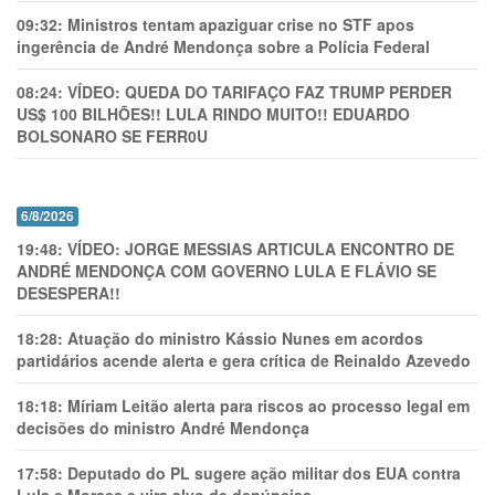
09:32:
Ministros tentam apaziguar crise no STF apos
ingerência de André Mendonça sobre a Polícia Federal
08:24:
VÍDEO: QUEDA DO TARIFAÇO FAZ TRUMP PERDER
US$ 100 BILHÕES!! LULA RINDO MUITO!! EDUARDO
BOLSONARO SE FERR0U
6/8/2026
19:48:
VÍDEO: JORGE MESSIAS ARTICULA ENCONTRO DE
ANDRÉ MENDONÇA COM GOVERNO LULA E FLÁVIO SE
DESESPERA!!
18:28:
Atuação do ministro Kássio Nunes em acordos
partidários acende alerta e gera crítica de Reinaldo Azevedo
18:18:
Míriam Leitão alerta para riscos ao processo legal em
decisões do ministro André Mendonça
17:58:
Deputado do PL sugere ação militar dos EUA contra
Lula e Moraes e vira alvo de denúncias