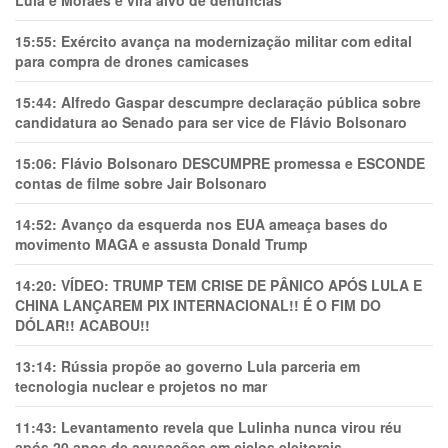
15:55:
Exército avança na modernização militar com edital
para compra de drones camicases
15:44:
Alfredo Gaspar descumpre declaração pública sobre
candidatura ao Senado para ser vice de Flávio Bolsonaro
15:06:
Flávio Bolsonaro DESCUMPRE promessa e ESCONDE
contas de filme sobre Jair Bolsonaro
14:52:
Avanço da esquerda nos EUA ameaça bases do
movimento MAGA e assusta Donald Trump
14:20:
VÍDEO: TRUMP TEM CRlSE DE PÂNlCO APÓS LULA E
CHINA LANÇAREM PIX INTERNACIONAL!! É O FIM DO
DÓLAR!! ACABOU!!
13:14:
Rússia propõe ao governo Lula parceria em
tecnologia nuclear e projetos no mar
11:43:
Levantamento revela que Lulinha nunca virou réu
após 20 anos de acusações em ciclos eleitorais