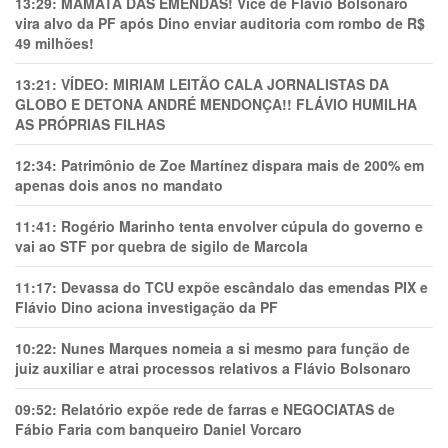
13:29:
MAMATA DAS EMENDAS! Vice de Flávio Bolsonaro
vira alvo da PF após Dino enviar auditoria com rombo de R$
49 milhões!
13:21:
VÍDEO: MIRIAM LEITÃO CALA JORNALISTAS DA
GLOBO E DETONA ANDRÉ MENDONÇA!! FLÁVIO HUMILHA
AS PRÓPRIAS FILHAS
12:34:
Patrimônio de Zoe Martínez dispara mais de 200% em
apenas dois anos no mandato
11:41:
Rogério Marinho tenta envolver cúpula do governo e
vai ao STF por quebra de sigilo de Marcola
11:17:
Devassa do TCU expõe escândalo das emendas PIX e
Flávio Dino aciona investigação da PF
10:22:
Nunes Marques nomeia a si mesmo para função de
juiz auxiliar e atrai processos relativos a Flávio Bolsonaro
09:52:
Relatório expõe rede de farras e NEGOCIATAS de
Fábio Faria com banqueiro Daniel Vorcaro