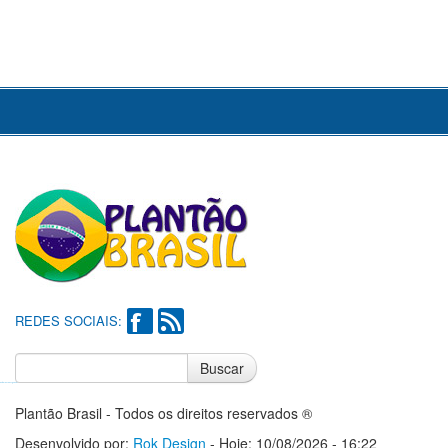
REDES SOCIAIS:
Buscar
Notícias do Flamengo
Notícias do Corinthians
Plantão Brasil - Todos os direitos reservados ®
Desenvolvido por:
Rok Design
- Hoje: 10/08/2026 - 16:22