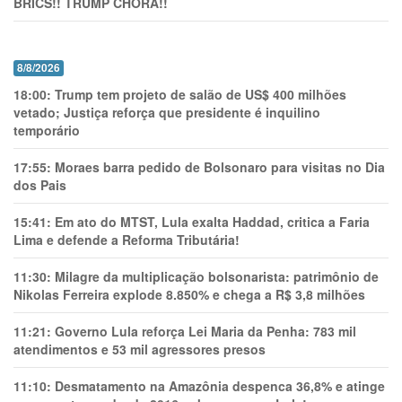
BRICS!! TRUMP CHORA!!
8/8/2026
18:00:
Trump tem projeto de salão de US$ 400 milhões
vetado; Justiça reforça que presidente é inquilino
temporário
17:55:
Moraes barra pedido de Bolsonaro para visitas no Dia
dos Pais
15:41:
Em ato do MTST, Lula exalta Haddad, critica a Faria
Lima e defende a Reforma Tributária!
11:30:
Milagre da multiplicação bolsonarista: patrimônio de
Nikolas Ferreira explode 8.850% e chega a R$ 3,8 milhões
11:21:
Governo Lula reforça Lei Maria da Penha: 783 mil
atendimentos e 53 mil agressores presos
11:10:
Desmatamento na Amazônia despenca 36,8% e atinge