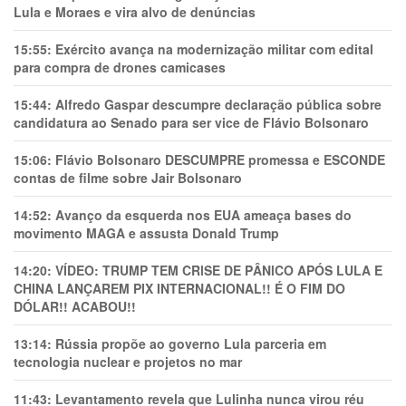
Lula e Moraes e vira alvo de denúncias
15:55:
Exército avança na modernização militar com edital
para compra de drones camicases
15:44:
Alfredo Gaspar descumpre declaração pública sobre
candidatura ao Senado para ser vice de Flávio Bolsonaro
15:06:
Flávio Bolsonaro DESCUMPRE promessa e ESCONDE
contas de filme sobre Jair Bolsonaro
14:52:
Avanço da esquerda nos EUA ameaça bases do
movimento MAGA e assusta Donald Trump
14:20:
VÍDEO: TRUMP TEM CRlSE DE PÂNlCO APÓS LULA E
CHINA LANÇAREM PIX INTERNACIONAL!! É O FIM DO
DÓLAR!! ACABOU!!
13:14:
Rússia propõe ao governo Lula parceria em
tecnologia nuclear e projetos no mar
11:43:
Levantamento revela que Lulinha nunca virou réu