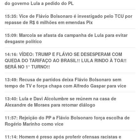
do governo Lula a pedido do PL
15:35:
Vice de Flávio Bolsonaro é investigado pelo TCU por
repasse de R$ 6 milhões em emendas Pix
15:09:
Marcola se afasta da campanha de Lula para evitar
desgaste político
14:16:
VÍDEO: TRUMP E FLÁVIO SE DESESPERAM COM
QUEDA DO TARIFAÇO AO BRASIL!! LULA RINDO À TOA!!
SERÁ NO 1° TURNO!!
13:49:
Recusa de partidos deixa Flávio Bolsonaro sem
tempo de TV e força chapa com Alfredo Gaspar para vice
13:40:
Lula e Davi Alcolumbre se reúnem na casa de
Alexandre de Moraes para retomar diálogo
11:57:
Rejeição do PP a Flávio Bolsonaro força escolha de
Rogério Marinho como vice
11:14:
Homem é preso após proferir ofensas racistas e