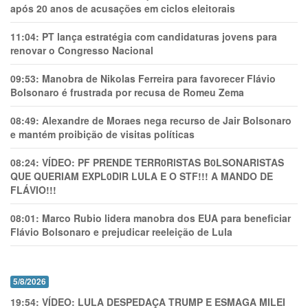
após 20 anos de acusações em ciclos eleitorais
11:04:
PT lança estratégia com candidaturas jovens para
renovar o Congresso Nacional
09:53:
Manobra de Nikolas Ferreira para favorecer Flávio
Bolsonaro é frustrada por recusa de Romeu Zema
08:49:
Alexandre de Moraes nega recurso de Jair Bolsonaro
e mantém proibição de visitas políticas
08:24:
VÍDEO: PF PRENDE TERR0RlSTAS B0LSONARlSTAS
QUE QUERIAM EXPL0DlR LULA E O STF!!! A MANDO DE
FLÁVIO!!!
08:01:
Marco Rubio lidera manobra dos EUA para beneficiar
Flávio Bolsonaro e prejudicar reeleição de Lula
5/8/2026
19:54:
VÍDEO: LULA DESPEDAÇA TRUMP E ESMAGA MILEI