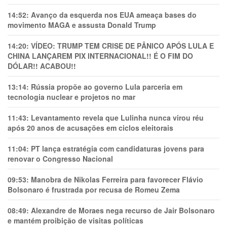
14:52:
Avanço da esquerda nos EUA ameaça bases do
movimento MAGA e assusta Donald Trump
14:20:
VÍDEO: TRUMP TEM CRlSE DE PÂNlCO APÓS LULA E
CHINA LANÇAREM PIX INTERNACIONAL!! É O FIM DO
DÓLAR!! ACABOU!!
13:14:
Rússia propõe ao governo Lula parceria em
tecnologia nuclear e projetos no mar
11:43:
Levantamento revela que Lulinha nunca virou réu
após 20 anos de acusações em ciclos eleitorais
11:04:
PT lança estratégia com candidaturas jovens para
renovar o Congresso Nacional
09:53:
Manobra de Nikolas Ferreira para favorecer Flávio
Bolsonaro é frustrada por recusa de Romeu Zema
08:49:
Alexandre de Moraes nega recurso de Jair Bolsonaro
e mantém proibição de visitas políticas