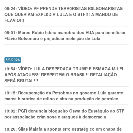
08:24:
VÍDEO: PF PRENDE TERR0RlSTAS B0LSONARlSTAS
QUE QUERIAM EXPL0DlR LULA E O STF!!! A MANDO DE
FLÁVIO!!!
08:01:
Marco Rubio lidera manobra dos EUA para beneficiar
Flávio Bolsonaro e prejudicar reeleição de Lula
5/8/2026
19:54:
VÍDEO: LULA DESPEDAÇA TRUMP E ESMAGA MILEI
APÓS ATAQUES!! RESPEITEM O BRASIL!! RETALIAÇÃO
SERÁ BRUTAL!!!
19:15:
Recuperação da Petrobras no governo Lula garante
marca histórica de refino e alta na produção de petróleo
19:02:
PGR denuncia blogueiro Oswaldo Eustáquio ao STF
por associação criminosa e ataques à democracia
18:26:
Silas Malafaia aponta erro estratégico em chapa de