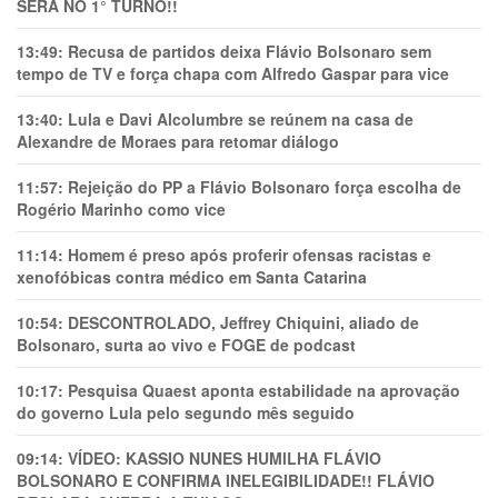
SERÁ NO 1° TURNO!!
13:49:
Recusa de partidos deixa Flávio Bolsonaro sem
tempo de TV e força chapa com Alfredo Gaspar para vice
13:40:
Lula e Davi Alcolumbre se reúnem na casa de
Alexandre de Moraes para retomar diálogo
11:57:
Rejeição do PP a Flávio Bolsonaro força escolha de
Rogério Marinho como vice
11:14:
Homem é preso após proferir ofensas racistas e
xenofóbicas contra médico em Santa Catarina
10:54:
DESCONTROLADO, Jeffrey Chiquini, aliado de
Bolsonaro, surta ao vivo e FOGE de podcast
10:17:
Pesquisa Quaest aponta estabilidade na aprovação
do governo Lula pelo segundo mês seguido
09:14:
VÍDEO: KASSIO NUNES HUMlLHA FLÁVIO
BOLSONARO E CONFIRMA INELEGIBILIDADE!! FLÁVIO