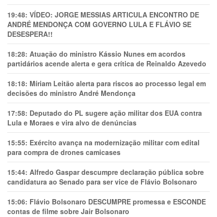
19:48:
VÍDEO: JORGE MESSIAS ARTICULA ENCONTRO DE
ANDRÉ MENDONÇA COM GOVERNO LULA E FLÁVIO SE
DESESPERA!!
18:28:
Atuação do ministro Kássio Nunes em acordos
partidários acende alerta e gera crítica de Reinaldo Azevedo
18:18:
Míriam Leitão alerta para riscos ao processo legal em
decisões do ministro André Mendonça
17:58:
Deputado do PL sugere ação militar dos EUA contra
Lula e Moraes e vira alvo de denúncias
15:55:
Exército avança na modernização militar com edital
para compra de drones camicases
15:44:
Alfredo Gaspar descumpre declaração pública sobre
candidatura ao Senado para ser vice de Flávio Bolsonaro
15:06:
Flávio Bolsonaro DESCUMPRE promessa e ESCONDE
contas de filme sobre Jair Bolsonaro