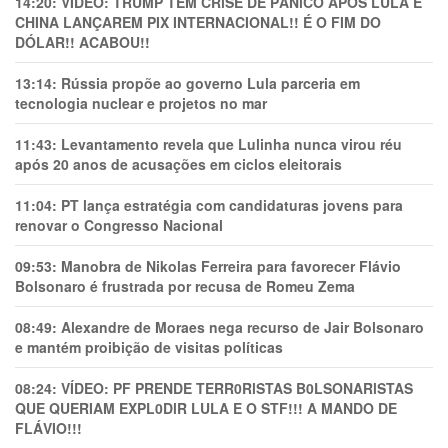
14:20:
VÍDEO: TRUMP TEM CRlSE DE PÂNlCO APÓS LULA E
CHINA LANÇAREM PIX INTERNACIONAL!! É O FIM DO
DÓLAR!! ACABOU!!
13:14:
Rússia propõe ao governo Lula parceria em
tecnologia nuclear e projetos no mar
11:43:
Levantamento revela que Lulinha nunca virou réu
após 20 anos de acusações em ciclos eleitorais
11:04:
PT lança estratégia com candidaturas jovens para
renovar o Congresso Nacional
09:53:
Manobra de Nikolas Ferreira para favorecer Flávio
Bolsonaro é frustrada por recusa de Romeu Zema
08:49:
Alexandre de Moraes nega recurso de Jair Bolsonaro
e mantém proibição de visitas políticas
08:24:
VÍDEO: PF PRENDE TERR0RlSTAS B0LSONARlSTAS
QUE QUERIAM EXPL0DlR LULA E O STF!!! A MANDO DE
FLÁVIO!!!