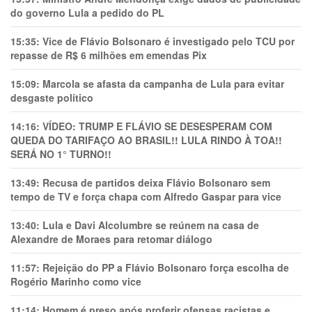
do governo Lula a pedido do PL
15:35:
Vice de Flávio Bolsonaro é investigado pelo TCU por
repasse de R$ 6 milhões em emendas Pix
15:09:
Marcola se afasta da campanha de Lula para evitar
desgaste político
14:16:
VÍDEO: TRUMP E FLÁVIO SE DESESPERAM COM
QUEDA DO TARIFAÇO AO BRASIL!! LULA RINDO À TOA!!
SERÁ NO 1° TURNO!!
13:49:
Recusa de partidos deixa Flávio Bolsonaro sem
tempo de TV e força chapa com Alfredo Gaspar para vice
13:40:
Lula e Davi Alcolumbre se reúnem na casa de
Alexandre de Moraes para retomar diálogo
11:57:
Rejeição do PP a Flávio Bolsonaro força escolha de
Rogério Marinho como vice
11:14:
Homem é preso após proferir ofensas racistas e