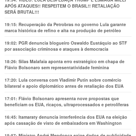
APÓS ATAQUES!! RESPEITEM O BRASIL!! RETALIAÇÃO
SERÁ BRUTAL!!!
19:15:
Recuperação da Petrobras no governo Lula garante
marca histórica de refino e alta na produção de petróleo
19:02:
PGR denuncia blogueiro Oswaldo Eustáquio ao STF
por associação criminosa e ataques à democracia
18:26:
Silas Malafaia aponta erro estratégico em chapa de
Flávio Bolsonaro sem representatividade feminina
17:20:
Lula conversa com Vladimir Putin sobre comércio
bilateral e apoio diplomático antes de retaliação dos EUA
17:01:
Flávio Bolsonaro apresenta nove propostas que
beneficiam os EUA, ricaços, ultraprocessados e petrolíferas
16:45:
Itamaraty denuncia interferência dos EUA na eleição
após cassação de visto de embaixadora em Washington
15:57:
Ministro André Mendonça exige dados de publicidade