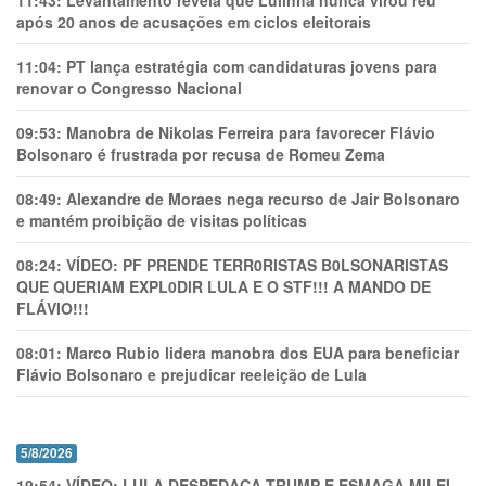
11:43:
Levantamento revela que Lulinha nunca virou réu
após 20 anos de acusações em ciclos eleitorais
11:04:
PT lança estratégia com candidaturas jovens para
renovar o Congresso Nacional
09:53:
Manobra de Nikolas Ferreira para favorecer Flávio
Bolsonaro é frustrada por recusa de Romeu Zema
08:49:
Alexandre de Moraes nega recurso de Jair Bolsonaro
e mantém proibição de visitas políticas
08:24:
VÍDEO: PF PRENDE TERR0RlSTAS B0LSONARlSTAS
QUE QUERIAM EXPL0DlR LULA E O STF!!! A MANDO DE
FLÁVIO!!!
08:01:
Marco Rubio lidera manobra dos EUA para beneficiar
Flávio Bolsonaro e prejudicar reeleição de Lula
5/8/2026
19:54:
VÍDEO: LULA DESPEDAÇA TRUMP E ESMAGA MILEI