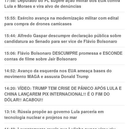
17:58:
Deputado do PL sugere ação militar dos EUA contra
Lula e Moraes e vira alvo de denúncias
15:55:
Exército avança na modernização militar com edital
para compra de drones camicases
15:44:
Alfredo Gaspar descumpre declaração pública sobre
candidatura ao Senado para ser vice de Flávio Bolsonaro
15:06:
Flávio Bolsonaro DESCUMPRE promessa e ESCONDE
contas de filme sobre Jair Bolsonaro
14:52:
Avanço da esquerda nos EUA ameaça bases do
movimento MAGA e assusta Donald Trump
14:20:
VÍDEO: TRUMP TEM CRlSE DE PÂNlCO APÓS LULA E
CHINA LANÇAREM PIX INTERNACIONAL!! É O FIM DO
DÓLAR!! ACABOU!!
13:14:
Rússia propõe ao governo Lula parceria em
tecnologia nuclear e projetos no mar