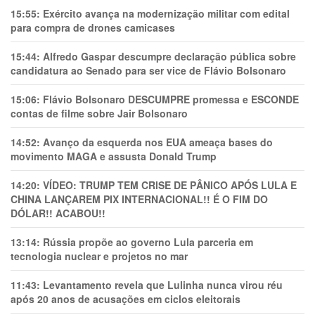
15:55:
Exército avança na modernização militar com edital
para compra de drones camicases
15:44:
Alfredo Gaspar descumpre declaração pública sobre
candidatura ao Senado para ser vice de Flávio Bolsonaro
15:06:
Flávio Bolsonaro DESCUMPRE promessa e ESCONDE
contas de filme sobre Jair Bolsonaro
14:52:
Avanço da esquerda nos EUA ameaça bases do
movimento MAGA e assusta Donald Trump
14:20:
VÍDEO: TRUMP TEM CRlSE DE PÂNlCO APÓS LULA E
CHINA LANÇAREM PIX INTERNACIONAL!! É O FIM DO
DÓLAR!! ACABOU!!
13:14:
Rússia propõe ao governo Lula parceria em
tecnologia nuclear e projetos no mar
11:43:
Levantamento revela que Lulinha nunca virou réu
após 20 anos de acusações em ciclos eleitorais