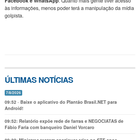
Facebook e WhatsApp
. Quanto mais gente tiver acesso
às informações, menos poder terá a manipulação da mídia
golpista.
ÚLTIMAS NOTÍCIAS
7/8/2026
09:52
-
Baixe o aplicativo do Plantão Brasil.NET para
Android!
09:52:
Relatório expõe rede de farras e NEGOCIATAS de
Fábio Faria com banqueiro Daniel Vorcaro
09:32:
Ministros tentam apaziguar crise no STF apos