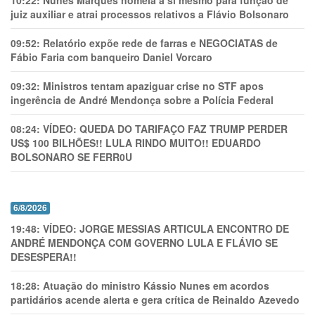
10:22:
Nunes Marques nomeia a si mesmo para função de
juiz auxiliar e atrai processos relativos a Flávio Bolsonaro
09:52:
Relatório expõe rede de farras e NEGOCIATAS de
Fábio Faria com banqueiro Daniel Vorcaro
09:32:
Ministros tentam apaziguar crise no STF apos
ingerência de André Mendonça sobre a Polícia Federal
08:24:
VÍDEO: QUEDA DO TARIFAÇO FAZ TRUMP PERDER
US$ 100 BILHÕES!! LULA RINDO MUITO!! EDUARDO
BOLSONARO SE FERR0U
6/8/2026
19:48:
VÍDEO: JORGE MESSIAS ARTICULA ENCONTRO DE
ANDRÉ MENDONÇA COM GOVERNO LULA E FLÁVIO SE
DESESPERA!!
18:28:
Atuação do ministro Kássio Nunes em acordos
partidários acende alerta e gera crítica de Reinaldo Azevedo