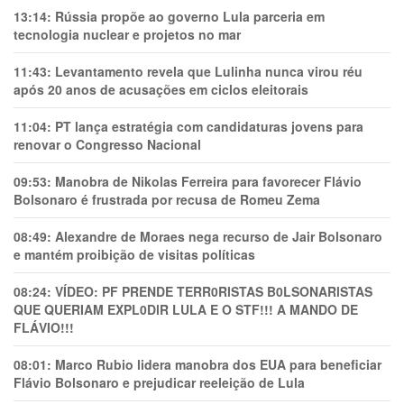
13:14:
Rússia propõe ao governo Lula parceria em
tecnologia nuclear e projetos no mar
11:43:
Levantamento revela que Lulinha nunca virou réu
após 20 anos de acusações em ciclos eleitorais
11:04:
PT lança estratégia com candidaturas jovens para
renovar o Congresso Nacional
09:53:
Manobra de Nikolas Ferreira para favorecer Flávio
Bolsonaro é frustrada por recusa de Romeu Zema
08:49:
Alexandre de Moraes nega recurso de Jair Bolsonaro
e mantém proibição de visitas políticas
08:24:
VÍDEO: PF PRENDE TERR0RlSTAS B0LSONARlSTAS
QUE QUERIAM EXPL0DlR LULA E O STF!!! A MANDO DE
FLÁVIO!!!
08:01:
Marco Rubio lidera manobra dos EUA para beneficiar
Flávio Bolsonaro e prejudicar reeleição de Lula