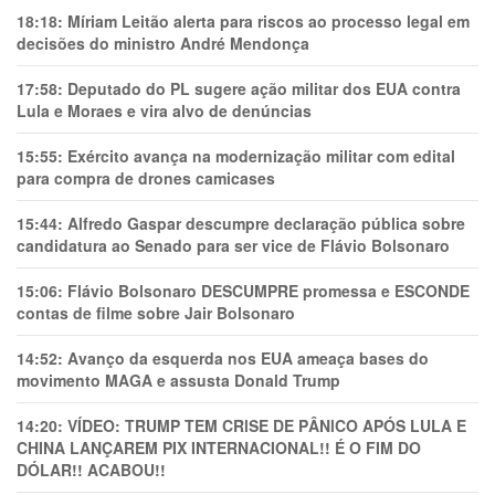
18:18:
Míriam Leitão alerta para riscos ao processo legal em
decisões do ministro André Mendonça
17:58:
Deputado do PL sugere ação militar dos EUA contra
Lula e Moraes e vira alvo de denúncias
15:55:
Exército avança na modernização militar com edital
para compra de drones camicases
15:44:
Alfredo Gaspar descumpre declaração pública sobre
candidatura ao Senado para ser vice de Flávio Bolsonaro
15:06:
Flávio Bolsonaro DESCUMPRE promessa e ESCONDE
contas de filme sobre Jair Bolsonaro
14:52:
Avanço da esquerda nos EUA ameaça bases do
movimento MAGA e assusta Donald Trump
14:20:
VÍDEO: TRUMP TEM CRlSE DE PÂNlCO APÓS LULA E
CHINA LANÇAREM PIX INTERNACIONAL!! É O FIM DO
DÓLAR!! ACABOU!!