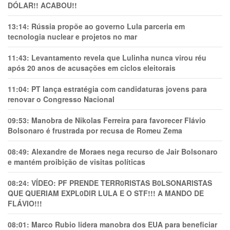
DÓLAR!! ACABOU!!
13:14:
Rússia propõe ao governo Lula parceria em
tecnologia nuclear e projetos no mar
11:43:
Levantamento revela que Lulinha nunca virou réu
após 20 anos de acusações em ciclos eleitorais
11:04:
PT lança estratégia com candidaturas jovens para
renovar o Congresso Nacional
09:53:
Manobra de Nikolas Ferreira para favorecer Flávio
Bolsonaro é frustrada por recusa de Romeu Zema
08:49:
Alexandre de Moraes nega recurso de Jair Bolsonaro
e mantém proibição de visitas políticas
08:24:
VÍDEO: PF PRENDE TERR0RlSTAS B0LSONARlSTAS
QUE QUERIAM EXPL0DlR LULA E O STF!!! A MANDO DE
FLÁVIO!!!
08:01:
Marco Rubio lidera manobra dos EUA para beneficiar