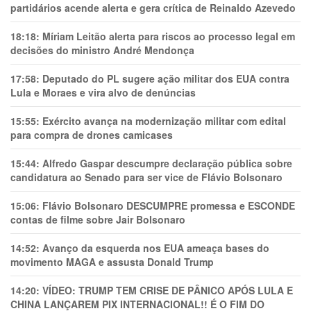
partidários acende alerta e gera crítica de Reinaldo Azevedo
18:18:
Míriam Leitão alerta para riscos ao processo legal em
decisões do ministro André Mendonça
17:58:
Deputado do PL sugere ação militar dos EUA contra
Lula e Moraes e vira alvo de denúncias
15:55:
Exército avança na modernização militar com edital
para compra de drones camicases
15:44:
Alfredo Gaspar descumpre declaração pública sobre
candidatura ao Senado para ser vice de Flávio Bolsonaro
15:06:
Flávio Bolsonaro DESCUMPRE promessa e ESCONDE
contas de filme sobre Jair Bolsonaro
14:52:
Avanço da esquerda nos EUA ameaça bases do
movimento MAGA e assusta Donald Trump
14:20:
VÍDEO: TRUMP TEM CRlSE DE PÂNlCO APÓS LULA E
CHINA LANÇAREM PIX INTERNACIONAL!! É O FIM DO