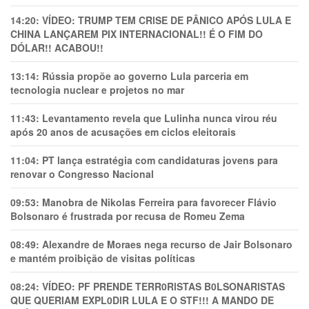
14:20:
VÍDEO: TRUMP TEM CRlSE DE PÂNlCO APÓS LULA E
CHINA LANÇAREM PIX INTERNACIONAL!! É O FIM DO
DÓLAR!! ACABOU!!
13:14:
Rússia propõe ao governo Lula parceria em
tecnologia nuclear e projetos no mar
11:43:
Levantamento revela que Lulinha nunca virou réu
após 20 anos de acusações em ciclos eleitorais
11:04:
PT lança estratégia com candidaturas jovens para
renovar o Congresso Nacional
09:53:
Manobra de Nikolas Ferreira para favorecer Flávio
Bolsonaro é frustrada por recusa de Romeu Zema
08:49:
Alexandre de Moraes nega recurso de Jair Bolsonaro
e mantém proibição de visitas políticas
08:24:
VÍDEO: PF PRENDE TERR0RlSTAS B0LSONARlSTAS
QUE QUERIAM EXPL0DlR LULA E O STF!!! A MANDO DE