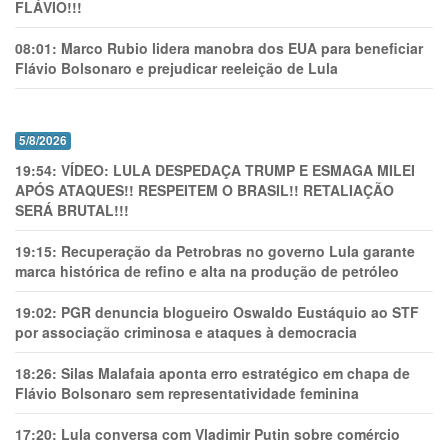
FLÁVIO!!!
08:01:
Marco Rubio lidera manobra dos EUA para beneficiar
Flávio Bolsonaro e prejudicar reeleição de Lula
5/8/2026
19:54:
VÍDEO: LULA DESPEDAÇA TRUMP E ESMAGA MILEI
APÓS ATAQUES!! RESPEITEM O BRASIL!! RETALIAÇÃO
SERÁ BRUTAL!!!
19:15:
Recuperação da Petrobras no governo Lula garante
marca histórica de refino e alta na produção de petróleo
19:02:
PGR denuncia blogueiro Oswaldo Eustáquio ao STF
por associação criminosa e ataques à democracia
18:26:
Silas Malafaia aponta erro estratégico em chapa de
Flávio Bolsonaro sem representatividade feminina
17:20:
Lula conversa com Vladimir Putin sobre comércio