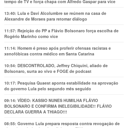
tempo de TV e força chapa com Alfredo Gaspar para vice
13:40:
Lula e Davi Alcolumbre se reúnem na casa de
Alexandre de Moraes para retomar diálogo
11:57:
Rejeição do PP a Flávio Bolsonaro força escolha de
Rogério Marinho como vice
11:14:
Homem é preso após proferir ofensas racistas e
xenofóbicas contra médico em Santa Catarina
10:54:
DESCONTROLADO, Jeffrey Chiquini, aliado de
Bolsonaro, surta ao vivo e FOGE de podcast
10:17:
Pesquisa Quaest aponta estabilidade na aprovação
do governo Lula pelo segundo mês seguido
09:14:
VÍDEO: KASSIO NUNES HUMlLHA FLÁVIO
BOLSONARO E CONFIRMA INELEGIBILIDADE!! FLÁVIO
DECLARA GUERRA A THIAGO!!!
08:55:
Governo Lula prepara resposta contra revogação de