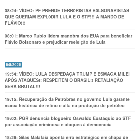
08:24:
VÍDEO: PF PRENDE TERR0RlSTAS B0LSONARlSTAS
QUE QUERIAM EXPL0DlR LULA E O STF!!! A MANDO DE
FLÁVIO!!!
08:01:
Marco Rubio lidera manobra dos EUA para beneficiar
Flávio Bolsonaro e prejudicar reeleição de Lula
5/8/2026
19:54:
VÍDEO: LULA DESPEDAÇA TRUMP E ESMAGA MILEI
APÓS ATAQUES!! RESPEITEM O BRASIL!! RETALIAÇÃO
SERÁ BRUTAL!!!
19:15:
Recuperação da Petrobras no governo Lula garante
marca histórica de refino e alta na produção de petróleo
19:02:
PGR denuncia blogueiro Oswaldo Eustáquio ao STF
por associação criminosa e ataques à democracia
18:26:
Silas Malafaia aponta erro estratégico em chapa de